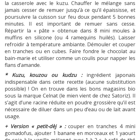
la casserole avec le kuzu. Chauffer le mélange sans
jamais cesser de remuer jusqu’à ce qu’il épaississe, et
poursuivre la cuisson sur feu doux pendant 5 bonnes
minutes. Il est important de remuer sans cesse.
Répartir la « pâte » obtenue dans 8 mini moules à
muffins en silicone (ou 4 ramequins huilés). Laisser
refroidir à température ambiante. Démouler et couper
en tranches ou en cubes. Faire fondre le chocolat au
bain-marie et utiliser comme un coulis pour napper les
flans d’amande.
* Kuzu, kouzou ou kudzu :
ingrédient japonais
indispensable dans cette recette (aucune substitution
possible) ! On en trouve dans les bons magasins bio
sous la marque Celnat (le mien vient de chez Satoriz). Il
s’agit d’une racine réduite en poudre grossière qu’il est
nécessaire de diluer dans un peu d’eau ou de lait avant
usage.
+ Version « petit-dèj » :
couper en tranches 4 mini
gomadofus, ajouter 1 banane en morceaux et 1 yaourt
de soja à la vanille mélangé avec 1 à 2 c. à café de thé