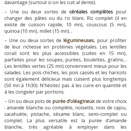
davantage (surtout si on les cuit al dente).
– Une ou deux sortes de
céréales complètes
pour
changer des pâtes ou du riz blanc. Riz complet (il en
existe de cuisson rapide, 10 mn), couscous (5 mn),
quinoa (10 mn), millet (15 mn)…
– Une ou deux sortes de
légumineuses
, pour profiter
de leur richesse en protéines végétales. Les lentilles
corail sont les plus accessibles (cuites en 15 mn),
parfaites pour les soupes, purées, boulettes, gratins…
Les lentilles vertes (25 mn) conviennent mieux pour les
salades. Les pois chiches, les pois cassés et les haricots
sont également délicieux mais cuisent plus longtemps
(50 mn à 1h30). N’hésitez pas à les cuire en quantité et
à les congeler par portions.
– Un ou deux pots de
purée d’oléagineux
de votre choix
: amande blanche ou complète, noisette, noix de cajou,
cacahuète, pistache, sésame blanc, semi-complet ou
complet. La plus versatile est la purée d’amande
blanche, très agréable à employer dans les