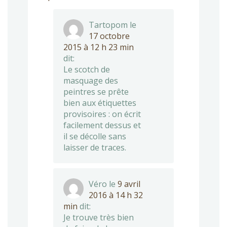
Tartopom
le
17 octobre
2015 à 12 h 23 min
dit:
Le scotch de
masquage des
peintres se prête
bien aux étiquettes
provisoires : on écrit
facilement dessus et
il se décolle sans
laisser de traces.
Véro
le
9 avril
2016 à 14 h 32
min
dit:
Je trouve très bien