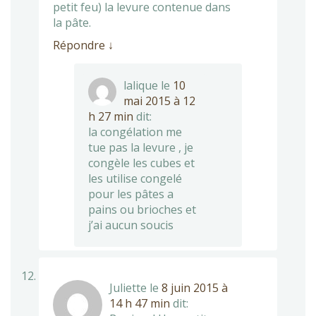
petit feu) la levure contenue dans
la pâte.
Répondre
↓
lalique
le
10
mai 2015 à 12
h 27 min
dit:
la congélation me
tue pas la levure , je
congèle les cubes et
les utilise congelé
pour les pâtes a
pains ou brioches et
j’ai aucun soucis
Juliette
le
8 juin 2015 à
14 h 47 min
dit: