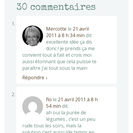
30
commentaires
Mercotte
le
21 avril
2011 à 8 h 34 min
dit:
excellente idée ça dis
donc ! je prends ça me
convient tout à fait et crois moi
aussi étonnant que cela puisse te
paraître j’ai tout sous la main
Répondre
↓
flo
le
21 avril 2011 à 8 h
54 min
dit:
ah oui la purée de
légumes , c’est un peu
rude tous les soirs, mais la
solution c’est aussi (de temps en