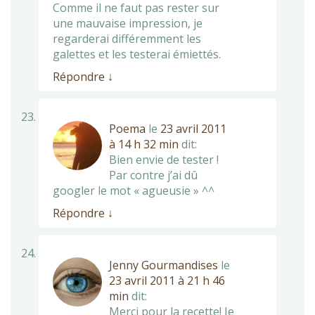
Comme il ne faut pas rester sur
une mauvaise impression, je
regarderai différemment les
galettes et les testerai émiettés.
Répondre
↓
Poema
le
23 avril 2011
à 14 h 32 min
dit:
Bien envie de tester !
Par contre j’ai dû
googler le mot « agueusie » ^^
Répondre
↓
Jenny Gourmandises
le
23 avril 2011 à 21 h 46
min
dit:
Merci pour la recette! Je