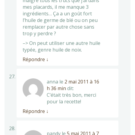
malgré tous les trucs que j’ai dans
mes placards, il me manque 3
ingrédients… Ça a un goût fort
l’huile de germe de blé ou on peu
remplacer par autre chose sans
trop y perdre ?
–> On peut utiliser une autre huile
typée, genre huile de noix.
Répondre
↓
anna
le
2 mai 2011 à 16
h 36 min
dit:
C’était très bon, merci
pour la recette!
Répondre
↓
pandy
le
5 mai 2011 à 7