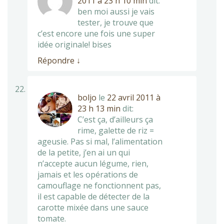
2011 à 23 h 10 min
dit:
ben moi aussi je vais
tester, je trouve que
c’est encore une fois une super
idée originale! bises
Répondre
↓
boljo
le
22 avril 2011 à
23 h 13 min
dit:
C’est ça, d’ailleurs ça
rime, galette de riz =
ageusie. Pas si mal, l’alimentation
de la petite, j’en ai un qui
n’accepte aucun légume, rien,
jamais et les opérations de
camouflage ne fonctionnent pas,
il est capable de détecter de la
carotte mixée dans une sauce
tomate.