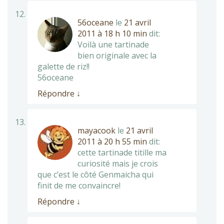
56oceane
le
21 avril
2011 à 18 h 10 min
dit:
Voilà une tartinade
bien originale avec la
galette de riz!!
56oceane
Répondre
↓
mayacook
le
21 avril
2011 à 20 h 55 min
dit:
cette tartinade titille ma
curiosité mais je crois
que c’est le côté Genmaicha qui
finit de me convaincre!
Répondre
↓