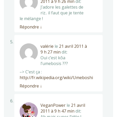
2011 à 9 h 26 min
dit:
J’adore les galettes de
riz.. il faut que je tente
le mélange !
Répondre
↓
valérie
le
21 avril 2011 à
9 h 27 min
dit:
Oui c’est kôa
l’umebosis ???
–> C’est ça :
http://fr.wikipedia.org/wiki/Umeboshi
Répondre
↓
VeganPower
le
21 avril
2011 à 9 h 47 min
dit:
Ah mais super l’idée !