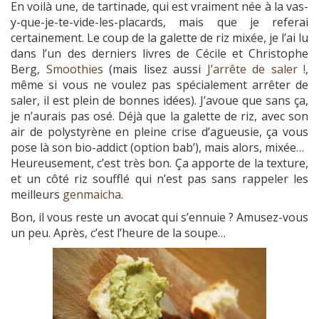
En voilà une, de tartinade, qui est vraiment née à la vas-
y-que-je-te-vide-les-placards, mais que je referai
certainement. Le coup de la galette de riz mixée, je l’ai lu
dans l’un des derniers livres de Cécile et Christophe
Berg,
Smoothies
(mais lisez aussi
J’arrête de saler !
,
même si vous ne voulez pas spécialement arrêter de
saler, il est plein de bonnes idées). J’avoue que sans ça,
je n’aurais pas osé. Déjà que la galette de riz, avec son
air de polystyrène en pleine crise d’agueusie, ça vous
pose là son bio-addict (option bab’), mais alors, mixée…
Heureusement, c’est très bon. Ça apporte de la texture,
et un côté riz soufflé qui n’est pas sans rappeler les
meilleurs
genmaicha
.
Bon, il vous reste un avocat qui s’ennuie ? Amusez-vous
un peu. Après, c’est l’heure de la soupe…