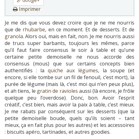
Google+
Imprimer
Je me dis que vous devez croire que je ne me nourris
que de
rhubarbe
, en ce moment. Et de desserts. Et de
granola
. Alors oui, mais en fait, non. Je me nourris aussi
de trucs super barbants, toujours les mêmes, parce
qu’il faut faire consensus le soir à table et qu’une
certaine petite demoiselle ne nous accorde des
consensus (mous) que sur certains concepts bien
authentifiés : la
quiche aux légumes
, la soupe (et
encore, si elle tombe sur un fil de fenouil, c’est mort), la
purée de légume (mais là, c’est moi qui n’en peux plus),
et ah tiens, le
gratin de ravioles
aussi (là encore, je frôle
quelque peu l’overdose). Donc, bon. Avoir l’esprit
créatif, c’est bien, mais avoir la paix à table, c’est mieux.
Je me rabats par conséquent sur les desserts (que la
petite demoiselle boude, quels qu’ils soient – tant
mieux, ça en fait plus pour les autres) et les accessoires
: biscuits apéro, tartinades, et autres goodies.