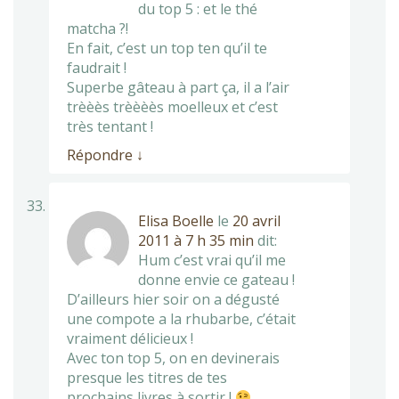
du top 5 : et le thé
matcha ?!
En fait, c’est un top ten qu’il te
faudrait !
Superbe gâteau à part ça, il a l’air
trèèès trèèèès moelleux et c’est
très tentant !
Répondre
↓
Elisa Boelle
le
20 avril
2011 à 7 h 35 min
dit:
Hum c’est vrai qu’il me
donne envie ce gateau !
D’ailleurs hier soir on a dégusté
une compote a la rhubarbe, c’était
vraiment délicieux !
Avec ton top 5, on en devinerais
presque les titres de tes
prochains livres à sortir !