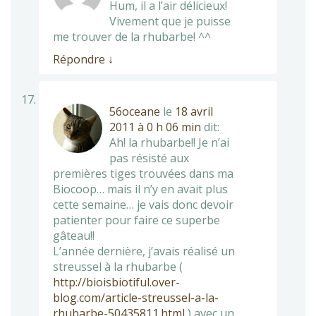
Hum, il a l’air délicieux!
Vivement que je puisse
me trouver de la rhubarbe! ^^
Répondre
↓
56oceane
le
18 avril
2011 à 0 h 06 min
dit:
Ah! la rhubarbe!! Je n’ai
pas résisté aux
premières tiges trouvées dans ma
Biocoop… mais il n’y en avait plus
cette semaine… je vais donc devoir
patienter pour faire ce superbe
gâteau!!
L’année dernière, j’avais réalisé un
streussel à la rhubarbe (
http://bioisbiotiful.over-
blog.com/article-streussel-a-la-
rhubarbe-50435811.html
) avec un