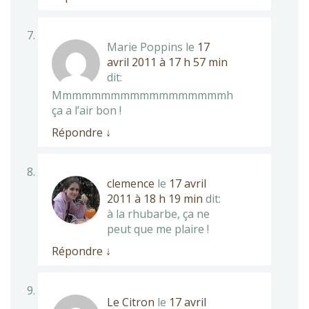
Marie Poppins
le
17
avril 2011 à 17 h 57 min
dit:
Mmmmmmmmmmmmmmmmmmh
ça a l’air bon !
Répondre
↓
clemence
le
17 avril
2011 à 18 h 19 min
dit:
à la rhubarbe, ça ne
peut que me plaire !
Répondre
↓
Le Citron
le
17 avril