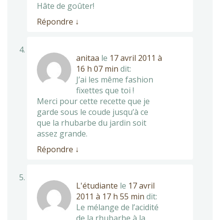
Hâte de goûter!
Répondre
↓
anitaa
le
17 avril 2011 à
16 h 07 min
dit:
J’ai les même fashion
fixettes que toi !
Merci pour cette recette que je
garde sous le coude jusqu’à ce
que la rhubarbe du jardin soit
assez grande.
Répondre
↓
L'étudiante
le
17 avril
2011 à 17 h 55 min
dit:
Le mélange de l’acidité
de la rhubarbe à la