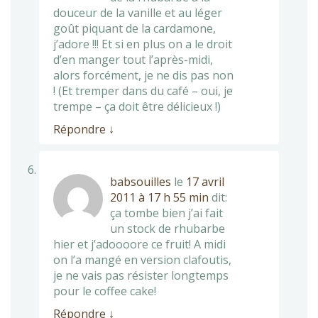
douceur de la vanille et au léger
goût piquant de la cardamone,
j’adore !!! Et si en plus on a le droit
d’en manger tout l’après-midi,
alors forcément, je ne dis pas non
! (Et tremper dans du café – oui, je
trempe – ça doit être délicieux !)
Répondre
↓
babsouilles
le
17 avril
2011 à 17 h 55 min
dit:
ça tombe bien j’ai fait
un stock de rhubarbe
hier et j’adoooore ce fruit! A midi
on l’a mangé en version clafoutis,
je ne vais pas résister longtemps
pour le coffee cake!
Répondre
↓