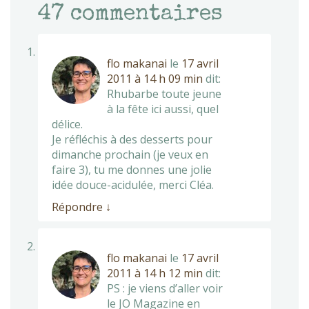
47
commentaires
flo makanai
le
17 avril
2011 à 14 h 09 min
dit:
Rhubarbe toute jeune
à la fête ici aussi, quel
délice.
Je réfléchis à des desserts pour
dimanche prochain (je veux en
faire 3), tu me donnes une jolie
idée douce-acidulée, merci Cléa.
Répondre
↓
flo makanai
le
17 avril
2011 à 14 h 12 min
dit:
PS : je viens d’aller voir
le JO Magazine en