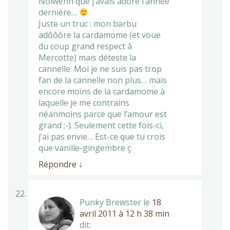
Nolwenn que j’avais adoré l’année
dernière…
Juste un truc : mon barbu
adôôôre la cardamome (et voue
du coup grand respect à
Mercotte) mais déteste la
cannelle. Moi je ne suis pas trop
fan de la cannelle non plus… mais
encore moins de la cardamome à
laquelle je me contrains
néanmoins parce que l’amour est
grand ;-). Seulement cette fois-ci,
j’ai pas envie… Est-ce que tu crois
que vanille-gingembre ç
Répondre
↓
Punky Brewster
le
18
avril 2011 à 12 h 38 min
dit: