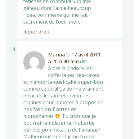
fétiches en commun! Sublime
gâteau dont j’aime beaucoup
l’idée, voir même qui me fait
sacrément de l’oeil, merci!
Répondre
↓
Marina
le
17 avril 2011
à 20 h 40 min
dit:
Alors là, j´adore les
coffe-cakes, tea-cakes,
et n´importe-quel-cake-super-bon
comme celui là! Ça donne vraiment
envie de le faire et inviter les
copines pour papoter à propos de
nos fashion-fixettes et
monomanies
Tu crois que je
pourrai remplacer la rhubarbe
par des pommes, ou de l´ananas?
Malheureusement je ne trouve