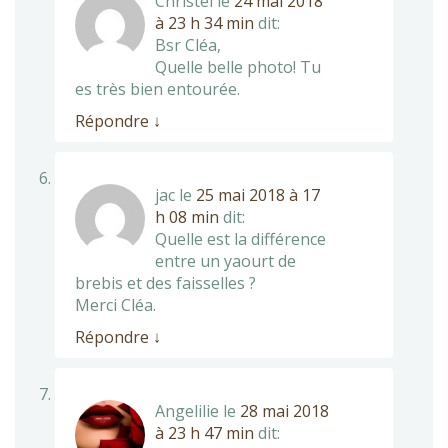
Christel
le
24 mai 2018
à 23 h 34 min
dit:
Bsr Cléa,
Quelle belle photo! Tu
es très bien entourée.
Répondre
↓
jac
le
25 mai 2018 à 17
h 08 min
dit:
Quelle est la différence
entre un yaourt de
brebis et des faisselles ?
Merci Cléa.
Répondre
↓
Angelilie
le
28 mai 2018
à 23 h 47 min
dit: