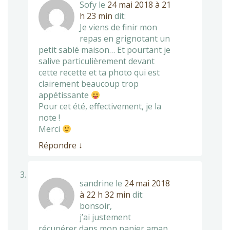
Sofy
le
24 mai 2018 à 21
h 23 min
dit:
Je viens de finir mon
repas en grignotant un
petit sablé maison… Et pourtant je
salive particulièrement devant
cette recette et ta photo qui est
clairement beaucoup trop
appétissante
Pour cet été, effectivement, je la
note !
Merci
Répondre
↓
sandrine
le
24 mai 2018
à 22 h 32 min
dit:
bonsoir,
j’ai justement
récupérer dans mon panier amap