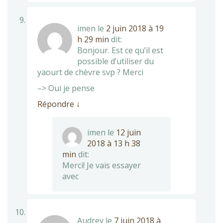
imen
le
2 juin 2018 à 19
h 29 min
dit:
Bonjour. Est ce qu’il est
possible d’utiliser du
yaourt de chèvre svp ? Merci
–> Oui je pense
Répondre
↓
imen
le
12 juin
2018 à 13 h 38
min
dit:
Merci! Je vais essayer
avec
Audrey
le
7 juin 2018 à