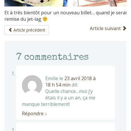
Et à très bientôt pour un nouveau billet… quand je serai
remise du jet-lag
Article suivant
Article précédent
7
commentaires
Emilie
le
23 avril 2018 à
18 h 54 min
dit:
Quelle chance…moi j’y
étais il y a un an, ça me
manque terriblement!
Répondre
↓