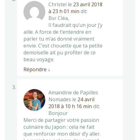
Christel
le
23 avril 2018
à 23 h 01 min
dit:
Bsr Cléa,
Il faudrait qu’un jour j’y
aille. A force de t’entendre en
parler tu m’as donné vraiment
envie. C’est chouette que ta petite
demoiselle ait pu profiter de ce
beau voyage.
Répondre
↓
Amandine de Papilles
Nomades
le
24 avril
2018 à 10 h 16 min
dit:
Bonjour
Merci de partager votre passion
culinaire du Japon : cela ne fait
que renforcer mon désir d’y aller.