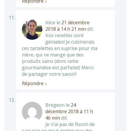
Répondre
↓
Alice
le
21 décembre
2018 à 14 h 21 min
dit:
Vos recettes sont
géniales! Je cuisinerais
ces tartelettes en suprise pour ma
mère, qui ne mange que des
produits sains (donc cette
gourmandise est parfaite!) Merci
de partager votre savoir!
Répondre
↓
Bregeon
le
24
décembre 2018 à 11 h
46 min
dit:
Je n’ai pas de flocon de
sarrasin on peut mettre que des