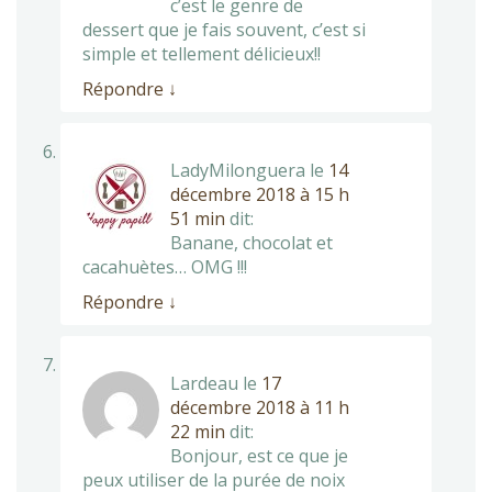
c’est le genre de
dessert que je fais souvent, c’est si
simple et tellement délicieux!!
Répondre
↓
LadyMilonguera
le
14
décembre 2018 à 15 h
51 min
dit:
Banane, chocolat et
cacahuètes… OMG !!!
Répondre
↓
Lardeau
le
17
décembre 2018 à 11 h
22 min
dit:
Bonjour, est ce que je
peux utiliser de la purée de noix