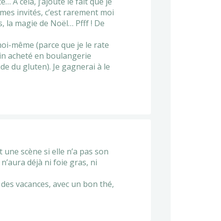
 A cela, j’ajoute le fait que je
mmes invités, c’est rarement moi
is, la magie de Noël… Pfff ! De
 moi-même (parce que je le rate
ain acheté en boulangerie
de du gluten). Je gagnerai à le
 une scène si elle n’a pas son
n’aura déjà ni foie gras, ni
er des vacances, avec un bon thé,