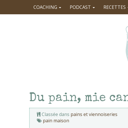
COACHING
PODCAST
RECETTES
Du pain, mie ca
Classée dans
pains et viennoiseries
pain maison