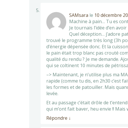
SAMsara
le
10 décembre 20
Machine à pain… Tu es conte
Je tournais l’idée d’en avo
Quel déception… j’adore pato
trouvé le programme très long (3h pou
d’énergie dépensée donc. Et la cuisson 
le pain était trop blanc pas crouté co
qualité du rendu ? Je me demande. Ajo
qui se coltinent 10 minutes de pétriss
–> Maintenant, je n’utilise plus ma MAP
rapide (comme tu dis, en 2h30 c’est fai
les formes et de patouiller. Mais qua
levée.
Et au passage c’était drôle de t’entendr
qui m’ont fait baver, heu envie !! Mais wi
Répondre
↓