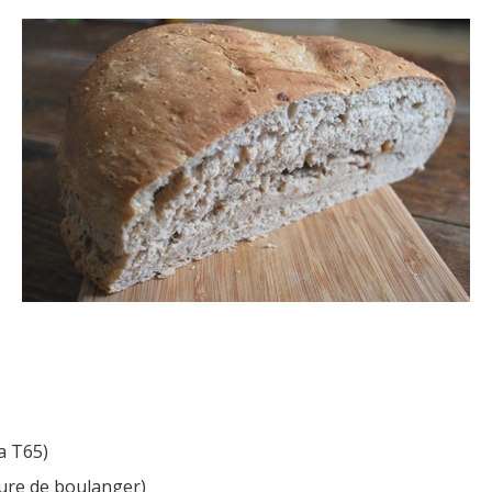
a T65)
vure de boulanger)