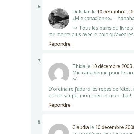
Deleilan
le
10 décembre 200
«Mie canadienne» – hahahahah
–> Tous les pains du livre s’
me marre plus avec le pain qu’avec le
Répondre
↓
Thida
le
10 décembre 2008 
Mie canadienne pour le siro
^^
D’ordinaire j’adore les repas de fêtes,
bol de soupe, mon chéri et mon chat!
Répondre
↓
Claudia
le
10 décembre 2008
Le problème avec les repas d