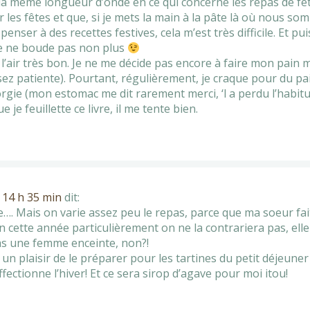
 la même longueur d’onde en ce qui concerne les repas de fête…
 les fêtes et que, si je mets la main à la pâte là où nous so
enser à des recettes festives, cela m’est très difficile. Et pu
je ne boude pas non plus
a l’air très bon. Je ne me décide pas encore à faire mon pain
ssez patiente). Pourtant, régulièrement, je craque pour du p
’orgie (mon estomac me dit rarement merci, ‘l a perdu l’habitu
 je feuillette ce livre, il me tente bien.
 14 h 35 min
dit:
e…. Mais on varie assez peu le repas, parce que ma soeur fait
 cette année particulièrement on ne la contrariera pas, elle 
as une femme enceinte, non?!
re un plaisir de le préparer pour les tartines du petit déjeun
fectionne l’hiver! Et ce sera sirop d’agave pour moi itou!