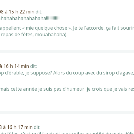
8 à 15 h 22 min
dit:
ahahahahahaha!!!!!!!!!!!!!!!
appellent « mie quelque chose ». Je te l’accorde, ça fait sourir
s repas de fêtes, mouahahaha).
à 16 h 14 min
dit:
p d’érable, je suppose? Alors du coup avec du sirop d’agave
 mais cette année je suis pas d’humeur, je crois que je vais 
 à 16 h 17 min
dit:
e fêtes, c’est qu’il faudrait ingurgiter quantité de mets déli