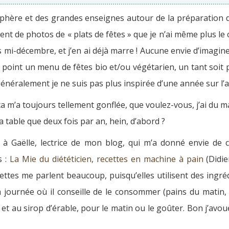
hère et des grandes enseignes autour de la préparation de
ement de photos de « plats de fêtes » que je n’ai même plus l
 mi-décembre, et j’en ai déjà marre ! Aucune envie d’imagi
int un menu de fêtes bio et/ou végétarien, un tant soit peu
énéralement je ne suis pas plus inspirée d’une année sur l’au
 ça m’a toujours tellement gonflée, que voulez-vous, j’ai du 
a table que deux fois par an, hein, d’abord ?
ce à Gaëlle, lectrice de mon blog, qui m’a donné envie d
s :
La Mie du diététicien, recettes en machine à pain
(Didie
ecettes me parlent beaucoup, puisqu’elles utilisent des ingréd
la journée où il conseille de le consommer (pains du matin, 
et au sirop d’érable, pour le matin ou le goûter. Bon j’avoue, 