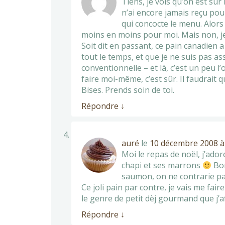
Tiens, je vois qu’on est sur
n’ai encore jamais reçu pour
qui concocte le menu. Alors p
moins en moins pour moi. Mais non, 
Soit dit en passant, ce pain canadien 
tout le temps, et que je ne suis pas a
conventionnelle – et là, c’est un peu l
faire moi-même, c’est sûr. Il faudrait que
Bises. Prends soin de toi.
Répondre
↓
auré
le
10 décembre 2008 à
Moi le repas de noël, j’ador
chapi et ses marrons
Bon
saumon, on ne contrarie p
Ce joli pain par contre, je vais me fai
le genre de petit dèj gourmand que j’af
Répondre
↓