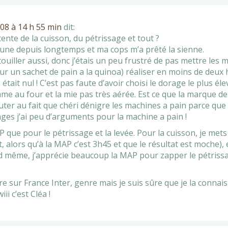
08 à 14 h 55 min
dit:
nte de la cuisson, du pétrissage et tout ?
ir une depuis longtemps et ma cops m’a prêté la sienne.
uiller aussi, donc j’étais un peu frustré de pas mettre les ma
r un sachet de pain a la quinoa) réaliser en moins de deux
était nul ! C’est pas faute d’avoir choisi le dorage le plus é
mme au four et la mie pas très aérée. Est ce que la marque de
uter au fait que chéri dénigre les machines a pain parce que
ages j’ai peu d’arguments pour la machine a pain !
 que pour le pétrissage et la levée. Pour la cuisson, je mets
t, alors qu’à la MAP c’est 3h45 et que le résultat est moche), 
nd même, j’apprécie beaucoup la MAP pour zapper le pétrissa
e sur France Inter, genre mais je suis sûre que je la connais c
ii c’est Cléa !