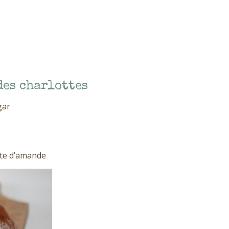
des charlottes
gar
âte d’amande