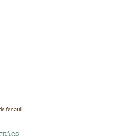
de fenouil
rnies