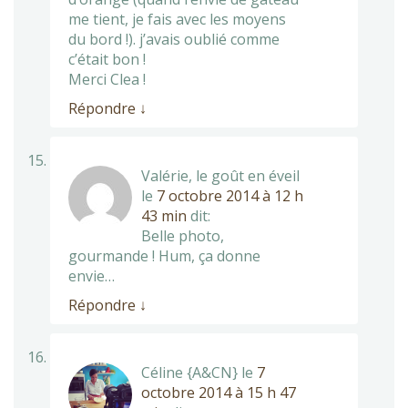
me tient, je fais avec les moyens
du bord !). j’avais oublié comme
c’était bon !
Merci Clea !
Répondre
↓
Valérie, le goût en éveil
le
7 octobre 2014 à 12 h
43 min
dit:
Belle photo,
gourmande ! Hum, ça donne
envie…
Répondre
↓
Céline {A&CN}
le
7
octobre 2014 à 15 h 47