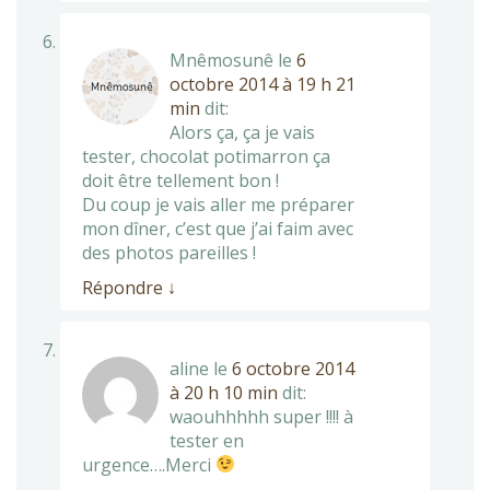
Mnêmosunê
le
6
octobre 2014 à 19 h 21
min
dit:
Alors ça, ça je vais
tester, chocolat potimarron ça
doit être tellement bon !
Du coup je vais aller me préparer
mon dîner, c’est que j’ai faim avec
des photos pareilles !
Répondre
↓
aline
le
6 octobre 2014
à 20 h 10 min
dit:
waouhhhhh super !!!! à
tester en
urgence….Merci