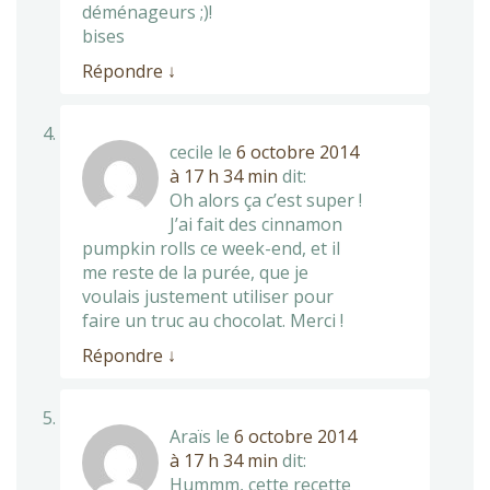
déménageurs ;)!
bises
Répondre
↓
cecile
le
6 octobre 2014
à 17 h 34 min
dit:
Oh alors ça c’est super !
J’ai fait des cinnamon
pumpkin rolls ce week-end, et il
me reste de la purée, que je
voulais justement utiliser pour
faire un truc au chocolat. Merci !
Répondre
↓
Araïs
le
6 octobre 2014
à 17 h 34 min
dit:
Hummm, cette recette