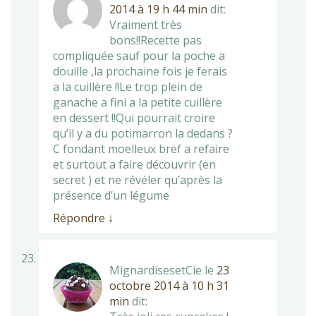
2014 à 19 h 44 min
dit:
Vraiment très
bons!!Recette pas
compliquée sauf pour la poche a
douille ,la prochaine fois je ferais
a la cuillère !!Le trop plein de
ganache a fini a la petite cuillère
en dessert !!Qui pourrait croire
qu’il y a du potimarron la dedans ?
C fondant moelleux bref a refaire
et surtout a faire découvrir (en
secret ) et ne révéler qu’après la
présence d’un légume
Répondre
↓
MignardisesetCie
le
23
octobre 2014 à 10 h 31
min
dit: