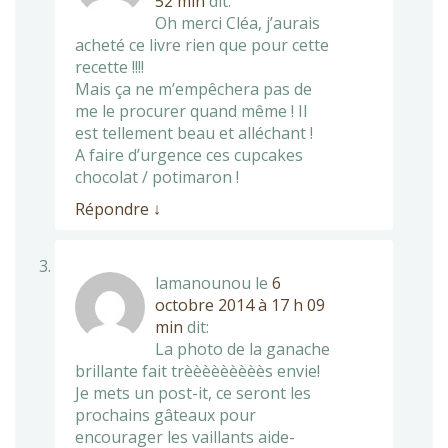
52 min
dit:
Oh merci Cléa, j’aurais
acheté ce livre rien que pour cette
recette !!!!
Mais ça ne m’empêchera pas de
me le procurer quand même ! Il
est tellement beau et alléchant !
A faire d’urgence ces cupcakes
chocolat / potimaron !
Répondre
↓
lamanounou
le
6
octobre 2014 à 17 h 09
min
dit:
La photo de la ganache
brillante fait trèèèèèèèèès envie!
Je mets un post-it, ce seront les
prochains gâteaux pour
encourager les vaillants aide-