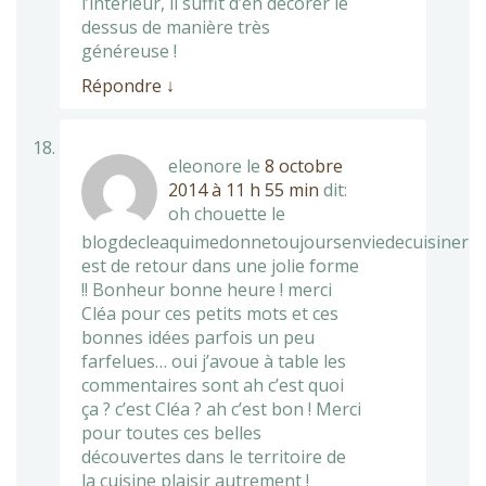
l’intérieur, il suffit d’en décorer le
dessus de manière très
généreuse !
Répondre
↓
eleonore
le
8 octobre
2014 à 11 h 55 min
dit:
oh chouette le
blogdecleaquimedonnetoujoursenviedecuisiner
est de retour dans une jolie forme
!! Bonheur bonne heure ! merci
Cléa pour ces petits mots et ces
bonnes idées parfois un peu
farfelues… oui j’avoue à table les
commentaires sont ah c’est quoi
ça ? c’est Cléa ? ah c’est bon ! Merci
pour toutes ces belles
découvertes dans le territoire de
la cuisine plaisir autrement !