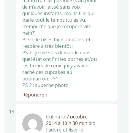
matin (tu n’as pas idée !), au point
de m’avoir laissé sans voix
quelques instants, moi la fille qui
parle tout le temps (tu as vu,
n’empêche que je récupère vite
hein?)
Plein de bises bien amicales, et
j’espère à très bientôt !
PS 1 : je me suis demandé dans
quel état ont fini les poches et/ou
les tiroirs de ceux qui y avaient
caché des cupcakes au
potimarron… ^^
PS 2 : superbe photo !
Répondre
↓
Culina
le
7 octobre
2014 à 10 h 30 min
dit:
J’adore utiliser le