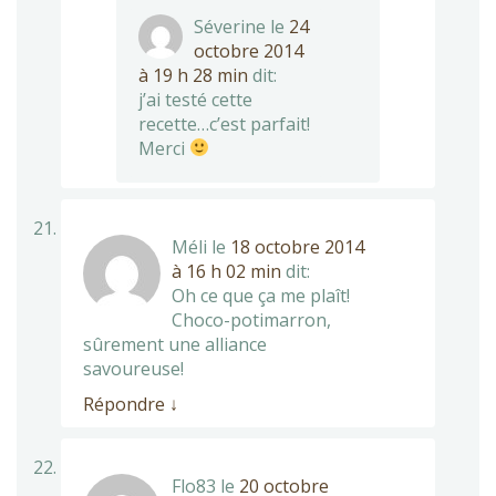
Séverine
le
24
octobre 2014
à 19 h 28 min
dit:
j’ai testé cette
recette…c’est parfait!
Merci
Méli
le
18 octobre 2014
à 16 h 02 min
dit:
Oh ce que ça me plaît!
Choco-potimarron,
sûrement une alliance
savoureuse!
Répondre
↓
Flo83
le
20 octobre