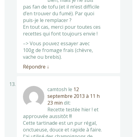
bien, mais je ne suis
pas fan de tofu (et il m’est difficile
d’en trouver du fumé). Par quoi
puis-je le remplacer ?
En tout cas, merci pour toutes ces
recettes qui font toujours envie !
–> Vous pouvez essayer avec
100g de fromage frais (chèvre,
vache ou brebis).
Répondre
↓
camtosh
le
12
septembre 2013 à 11 h
23 min
dit:
Recette testée hier ! et
approuvée aussitôt !!!
Cette tartinade est un pur régal,
onctueuse, douce et rapide à faire.
J’ai utilisé des champignons de