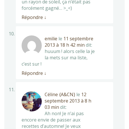
un rayon de soleil, ça n’était pas
forcément gagné… >_<)
Répondre
↓
emilie
le
11 septembre
2013 à 18 h 42 min
dit:
huuum ! alors celle la je
la mets sur ma liste,
c’est sur !
Répondre
↓
Céline {A&CN}
le
12
septembre 2013 à 8 h
03 min
dit:
Ah non! Je n’ai pas
encore envie de passer aux
recettes d’automne! Je veux