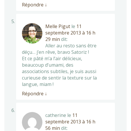
Répondre
↓
Melle Pigut
le
11
septembre 2013 à 16 h
29 min
dit:
Aller au resto sans être
déçu… j’en rêve, bravo Satoriz !
Et ce pâté m’a l’air délicieux,
beaucoup d’umami, des
associations subtiles, je suis aussi
curieuse de sentir la texture sur la
langue, miam !
Répondre
↓
catherine
le
11
septembre 2013 à 16 h
56 min
dit: