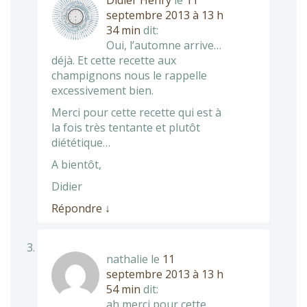
Didier Henry
le
11
septembre 2013 à 13 h
34 min
dit:
Oui, l’automne arrive…
déjà. Et cette recette aux
champignons nous le rappelle
excessivement bien.
Merci pour cette recette qui est à
la fois très tentante et plutôt
diététique…
A bientôt,
Didier
Répondre
↓
nathalie
le
11
septembre 2013 à 13 h
54 min
dit:
ah merci pour cette