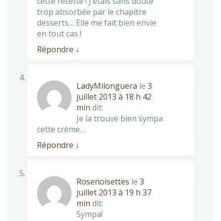
cette recette ! J’étais sans doute
trop absorbée par le chapitre
desserts… Elle me fait bien envie
en tout cas !
Répondre
↓
LadyMilonguera
le
3
juillet 2013 à 18 h 42
min
dit:
Je la trouve bien sympa
cette crème…
Répondre
↓
Rosenoisettes
le
3
juillet 2013 à 19 h 37
min
dit:
Sympa!