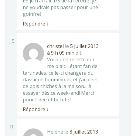
PS je n’ai fait 1/3 de la recette (je
ne voudrais pas passer pour une
goinfre)
Répondre
↓
christel
le
5 juillet 2013
à 9 h 09 min
dit:
Voilà une recette qui
me plait… étant fan de
tartinades, celle-ci changera du
classique hoummous, et j’ai plein
de pois chiches à la maison… à
essayer dès ce week-end! Merci
pour l’idée et bel été !
Répondre
↓
Hélène
le
8 juillet 2013