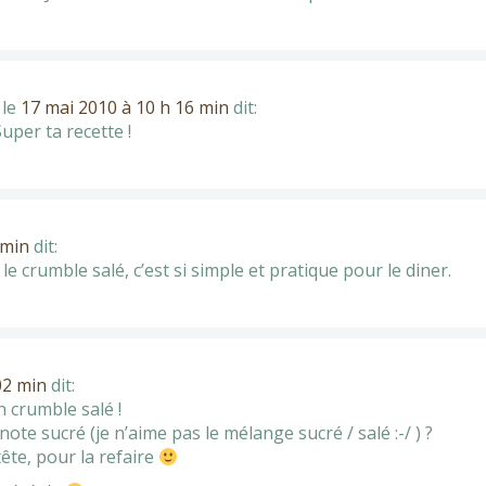
le
17 mai 2010 à 10 h 16 min
dit:
Super ta recette !
 min
dit:
 le crumble salé, c’est si simple et pratique pour le diner.
02 min
dit:
n crumble salé !
te sucré (je n’aime pas le mélange sucré / salé :-/ ) ?
ête, pour la refaire