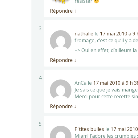
résister
Répondre
↓
nathalie
le
17 mai 2010 à 9 
fromage, c’est ce qu’il y a d
–> Oui en effet, d’ailleurs 
Répondre
↓
AnCa
le
17 mai 2010 à 9 h 3
Je sais ce que je vais mange
Merci pour cette recette si
Répondre
↓
P'tites bulles
le
17 mai 2010
Miam! J’adore les crumbles s