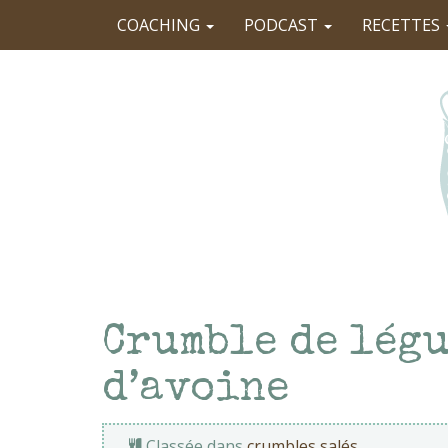
COACHING
PODCAST
RECETTES
Crumble de légu
d’avoine
Classée dans
crumbles salés