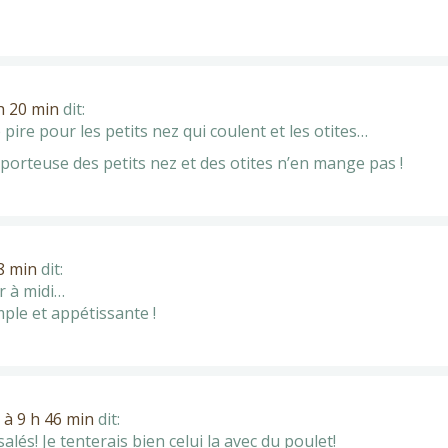
h 20 min
dit:
e pire pour les petits nez qui coulent et les otites…
la porteuse des petits nez et des otites n’en mange pas !
8 min
dit:
r à midi…
mple et appétissante !
 à 9 h 46 min
dit:
alés! Je tenterais bien celui la avec du poulet!