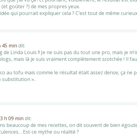
ir (et goûter ?) de mes propres yeux.
idée qui pourrait expliquer cela ? C’est tout de même curieux
h 45 min
dit:
log de Linda Louis !! Je ne suis pas du tout une pro, mais je m
blogs, mais là je suis vraiment complètement scotchée ! Il fau
oco au tofu mais comme le résultat était assez dense, ça ne 
 substitution »..
13 h 09 min
dit:
ans beaucoup de mes recettes, on dit souvent de bien égoute
atulences… Est-ce mythe ou réalité ?