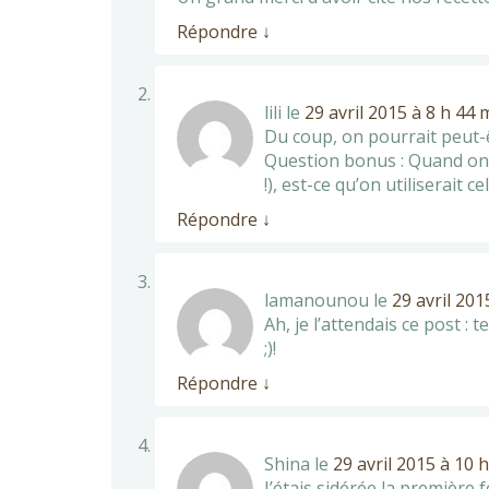
Répondre
↓
lili
le
29 avril 2015 à 8 h 44 
Du coup, on pourrait peut-ê
Question bonus : Quand on c
!), est-ce qu’on utiliserait c
Répondre
↓
lamanounou
le
29 avril 201
Ah, je l’attendais ce post : 
;)!
Répondre
↓
Shina
le
29 avril 2015 à 10 
J’étais sidérée la première f