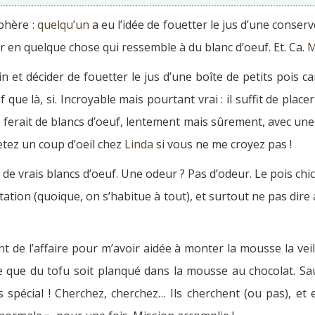
phère :
quelqu’un
a eu l’idée de fouetter le jus d’une conserve
r en quelque chose qui ressemble à du blanc d’oeuf. Et. Ca.
M
et décider de fouetter le jus d’une boîte de petits pois car
f que là, si. Incroyable mais pourtant vrai : il suffit de pla
 ferait de blancs d’oeuf, lentement mais sûrement, avec une 
Jetez un coup d’oeil chez
Linda
si vous ne me croyez pas !
de vrais blancs d’oeuf. Une odeur ? Pas d’odeur. Le pois chi
ation (quoique, on s’habitue à tout), et surtout ne pas dir
t de l’affaire pour m’avoir aidée à monter la mousse la vei
 que du tofu soit planqué dans la mousse au chocolat. Sauf
 spécial ! Cherchez, cherchez… Ils cherchent (ou pas), et 