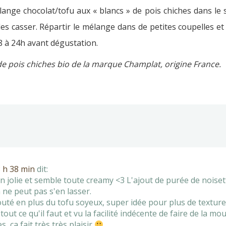
nge chocolat/tofu aux « blancs » de pois chiches dans le sa
es casser. Répartir le mélange dans de petites coupelles et
 8 à 24h avant dégustation.
de pois chiches bio de la marque Champlat, origine France.
8 h 38 min
dit:
 jolie et semble toute creamy <3 L'ajout de purée de noisett
 ne peut pas s'en lasser.
jouté en plus du tofu soyeux, super idée pour plus de texture
ut ce qu'il faut et vu la facilité indécente de faire de la mou
, ça fait très très plaisir