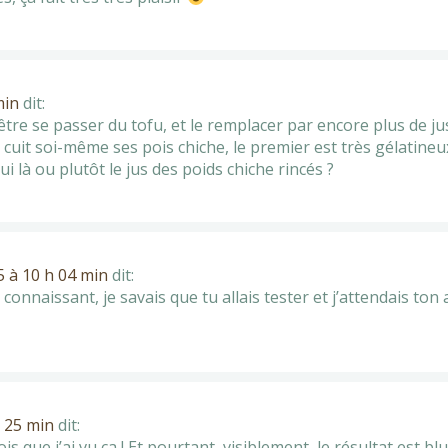
min
dit:
tre se passer du tofu, et le remplacer par encore plus de ju
uit soi-même ses pois chiche, le premier est très gélatineux 
elui là ou plutôt le jus des poids chiche rincés ?
5 à 10 h 04 min
dit:
te connaissant, je savais que tu allais tester et j’attendais to
h 25 min
dit:
ois que j’ai vu ça ! Et pourtant, visiblement, le résultat est 