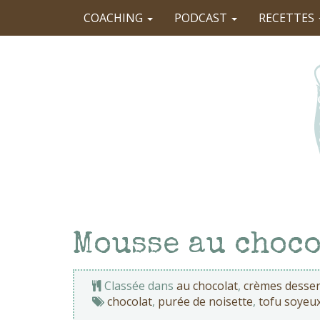
COACHING
PODCAST
RECETTES
Mousse au choco
Classée dans
au chocolat
,
crèmes desser
chocolat
,
purée de noisette
,
tofu soyeu