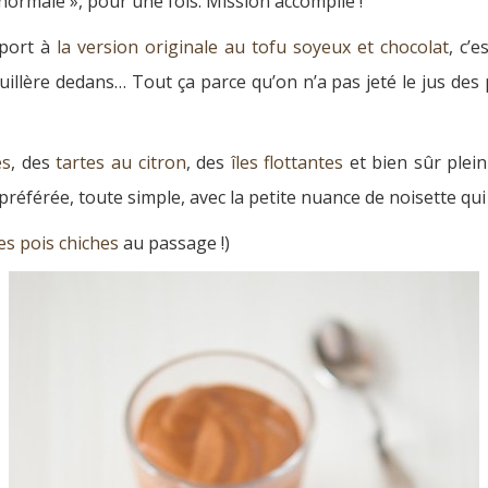
 normale », pour une fois. Mission accomplie !
pport à
la version originale au tofu soyeux et chocolat
, c’
illère dedans… Tout ça parce qu’on n’a pas jeté le jus des p
es
, des
tartes au citron
, des
îles flottantes
et bien sûr plei
préférée, toute simple, avec la petite nuance de noisette qui
es pois chiches
au passage !)