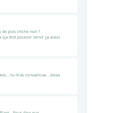
s de pois chiche non ?
(ça doit pouvoir servir ça aussi
n avis…..tu m’as convaincue…..bises
bluffant… Peut-être que