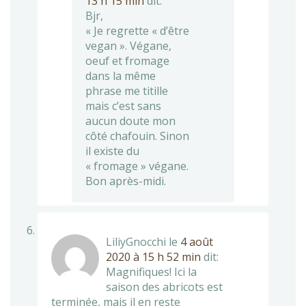
13 h 15 min
dit:
Bjr,
« Je regrette « d’être
vegan ». Végane,
oeuf et fromage
dans la même
phrase me titille
mais c’est sans
aucun doute mon
côté chafouin. Sinon
il existe du
« fromage » végane.
Bon après-midi.
LiliyGnocchi
le
4 août
2020 à 15 h 52 min
dit:
Magnifiques! Ici la
saison des abricots est
terminée, mais il en reste