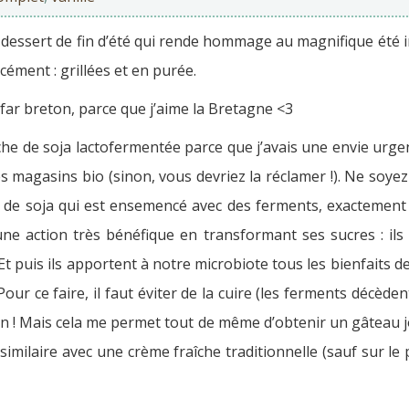
dessert de fin d’été qui rende hommage au magnifique été indi
ément : grillées et en purée.
 far breton, parce que j’aime la Bretagne <3
aîche de soja lactofermentée parce que j’avais une envie urge
des magasins bio (sinon, vous devriez la réclamer !). Ne soye
lait de soja qui est ensemencé avec des ferments, exactemen
ne action très bénéfique en transformant ses sucres : ils 
 puis ils apportent à notre microbiote tous les bienfaits d
our ce faire, il faut éviter de la cuire (les ferments décèden
ton ! Mais cela me permet tout de même d’obtenir un gâteau jo
 similaire avec une crème fraîche traditionnelle (sauf sur l