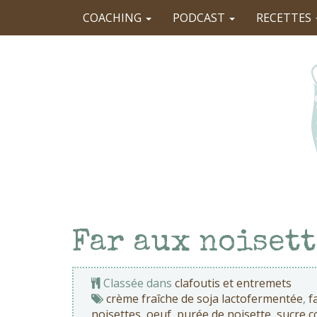
COACHING
PODCAST
RECETTES
Far aux noisett
Classée dans
clafoutis et entremets
crème fraîche de soja lactofermentée
,
f
noisettes
,
oeuf
,
purée de noisette
,
sucre c