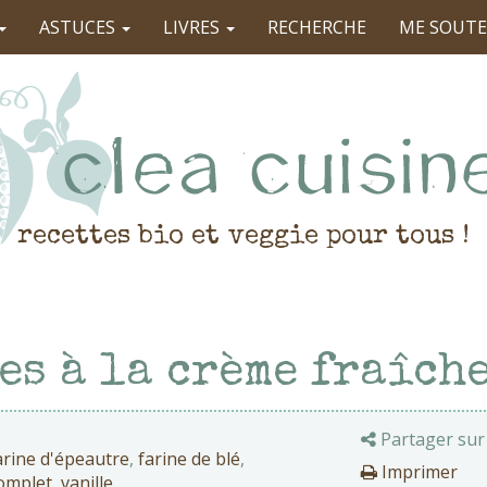
ASTUCES
LIVRES
RECHERCHE
ME SOUTE
recettes bio et veggie pour tous !
es à la crème fraîche
Partager sur
arine d'épeautre
,
farine de blé
,
Imprimer
omplet
,
vanille