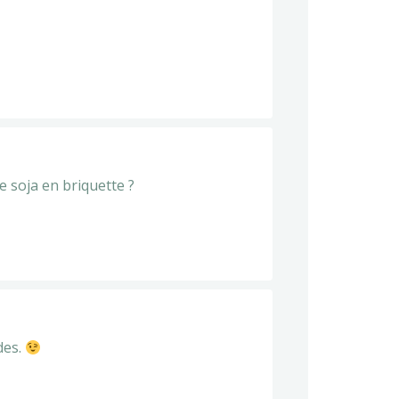
e soja en briquette ?
des.