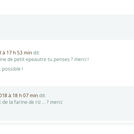
 à 17 h 53 min
dit:
ine de petit epeautre tu penses ? merci !
 possible !
18 à 18 h 07 min
dit:
 de la farine de riz … ? merci