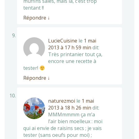
muffins salés, mais là, c’est trop
tentant !!
Répondre
↓
LucieCuisine
le
1 mai
2013 à 17 h 59 min
dit:
Très printanier tout ça,
encore une recette à
tester!
Répondre
↓
naturezmoi
le
1 mai
2013 à 18 h 26 min
dit:
MMMmmmm ça m’a
l’air bien moelleux : moi
qui ai envie de raisins secs ; je vais
tester (sans oeufs pour moi) ;