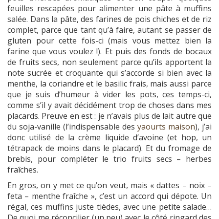
feuilles rescapées pour alimenter une pâte à muffins
salée. Dans la pâte, des farines de pois chiches et de riz
complet, parce que tant qu’à faire, autant se passer de
gluten pour cette fois-ci (mais vous mettez bien la
farine que vous voulez !). Et puis des fonds de bocaux
de fruits secs, non seulement parce qu’ils apportent la
note sucrée et croquante qui s’accorde si bien avec la
menthe, la coriandre et le basilic frais, mais aussi parce
que je suis d’humeur à vider les pots, ces temps-ci,
comme s’il y avait décidément trop de choses dans mes
placards. Preuve en est : je n’avais plus de lait autre que
du soja-vanille (l’indispensable des
yaourts maison
), j’ai
donc utilisé de la crème liquide d’avoine (et hop, un
tétrapack de moins dans le placard). Et du fromage de
brebis, pour compléter le trio fruits secs – herbes
fraîches.
En gros, on y met ce qu’on veut, mais « dattes – noix –
feta – menthe fraîche », c’est un accord qui dépote. Un
régal, ces muffins juste tièdes, avec une petite salade…
De quoi me réconcilier (un peu) avec le côté ringard des