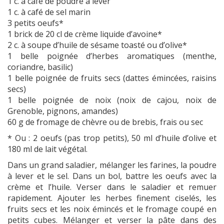
1 c. à café de poudre à lever
1 c. à café de sel marin
3 petits oeufs*
1 brick de 20 cl de crème liquide d’avoine*
2 c. à soupe d’huile de sésame toasté ou d’olive*
1 belle poignée d’herbes aromatiques (menthe,
coriandre, basilic)
1 belle poignée de fruits secs (dattes émincées, raisins
secs)
1 belle poignée de noix (noix de cajou, noix de
Grenoble, pignons, amandes)
60 g de fromage de chèvre ou de brebis, frais ou sec
* Ou : 2 oeufs (pas trop petits), 50 ml d’huile d’olive et
180 ml de lait végétal.
Dans un grand saladier, mélanger les farines, la poudre
à lever et le sel. Dans un bol, battre les oeufs avec la
crème et l’huile. Verser dans le saladier et remuer
rapidement. Ajouter les herbes finement ciselés, les
fruits secs et les noix émincés et le fromage coupé en
petits cubes. Mélanger et verser la pâte dans des