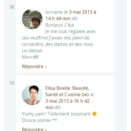
lorraine
le
3 mai 2013 à
14 h 44 min
dit:
Bonjour Cléa
Je me suis régalée avec
ces muffins! J’avais mis plein de
coriandre, des dattes et des noix:
un délice!
Merci!!!!!
Répondre
↓
Elisa Boelle: Beauté,
Santé et Cuisine bio
le
3 mai 2013 à 16 h 42
min
dit:
Yumy yam ! Tellement inspirant
Douce soirée **
Répondre
↓