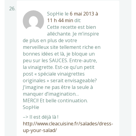
SopHie
le
6 mai 2013 à
11 h 44 min
dit:
Cette recette est bien
alléchante. Je m’inspire
de plus en plus de votre
merveilleux site tellement riche en
bonnes idées et là, je bloque un
peu sur les SAUCES. Entre-autre,
la vinaigrette. Est-ce qu’un petit
post « spéciale vinaigrettes
originales » serait envisageable?
J’imagine ne pas être la seule à
manquer d’imagination…
MERCI! Et belle continuation.
SopHie
–> Il est déjà là !
http://www.cleacuisine.fr/salades/dress-
up-your-salad/