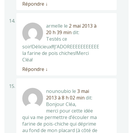
Répondre
↓
armelle
le
2 mai 2013 à
20 h 39 min
dit:
Testés ce
soir!Délicieux!!!J’ADOREEEEEEEEEEE
la farine de pois chiches!Merci
Cléa!
Répondre
↓
nounoubio
le
3 mai
2013 à 8 h 02 min
dit:
Bonjour Cléa,
merci pour cette idée
qui va me permettre d’écouler ma
farine de pois-chiche qui déprime
au fond de mon placard (à côté de