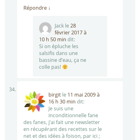
Répondre
↓
Jack
le
28
février 2017 à
10 h 50 min
dit:
Si on épluche les
salsifis dans une
bassine d’eau, ça ne
colle pas!
birgit
le
11 mai 2009 à
16 h 30 min
dit:
Je suis une
inconditionnelle fane
des fanes, j’ai fait une newsletter
en récupérant des recettes sur le
net et des idées à foison, par ici ;