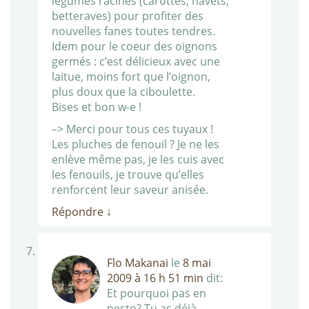
légumes racines (carottes, navets,
betteraves) pour profiter des
nouvelles fanes toutes tendres.
Idem pour le coeur des oignons
germés : c’est délicieux avec une
laitue, moins fort que l’oignon,
plus doux que la ciboulette.
Bises et bon w-e !
–> Merci pour tous ces tuyaux !
Les pluches de fenouil ? Je ne les
enlève même pas, je les cuis avec
les fenouils, je trouve qu’elles
renforcent leur saveur anisée.
Répondre
↓
Flo Makanai
le
8 mai
2009 à 16 h 51 min
dit:
Et pourquoi pas en
pesto? Tu as déjà