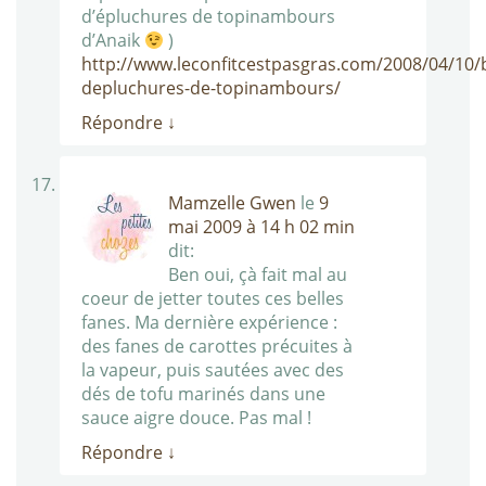
d’épluchures de topinambours
d’Anaik
)
http://www.leconfitcestpasgras.com/2008/04/10/b
depluchures-de-topinambours/
Répondre
↓
Mamzelle Gwen
le
9
mai 2009 à 14 h 02 min
dit:
Ben oui, çà fait mal au
coeur de jetter toutes ces belles
fanes. Ma dernière expérience :
des fanes de carottes précuites à
la vapeur, puis sautées avec des
dés de tofu marinés dans une
sauce aigre douce. Pas mal !
Répondre
↓