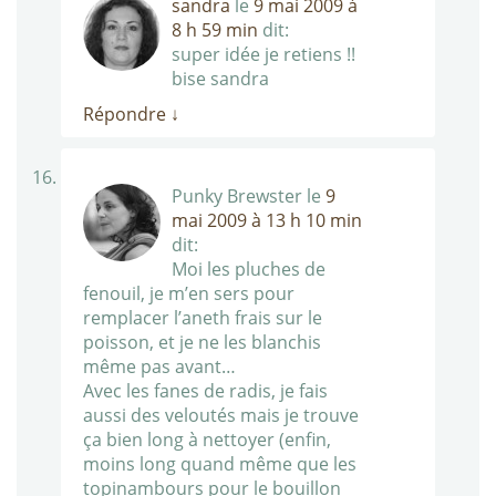
sandra
le
9 mai 2009 à
8 h 59 min
dit:
super idée je retiens !!
bise sandra
Répondre
↓
Punky Brewster
le
9
mai 2009 à 13 h 10 min
dit:
Moi les pluches de
fenouil, je m’en sers pour
remplacer l’aneth frais sur le
poisson, et je ne les blanchis
même pas avant…
Avec les fanes de radis, je fais
aussi des veloutés mais je trouve
ça bien long à nettoyer (enfin,
moins long quand même que les
topinambours pour le bouillon