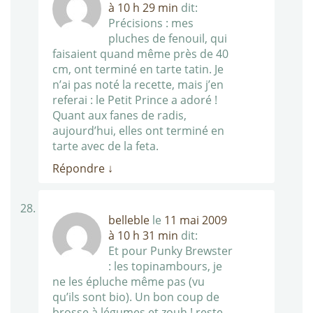
à 10 h 29 min
dit:
Précisions : mes
pluches de fenouil, qui
faisaient quand même près de 40
cm, ont terminé en tarte tatin. Je
n’ai pas noté la recette, mais j’en
referai : le Petit Prince a adoré !
Quant aux fanes de radis,
aujourd’hui, elles ont terminé en
tarte avec de la feta.
Répondre
↓
belleble
le
11 mai 2009
à 10 h 31 min
dit:
Et pour Punky Brewster
: les topinambours, je
ne les épluche même pas (vu
qu’ils sont bio). Un bon coup de
brosse à légumes et zouh ! reste