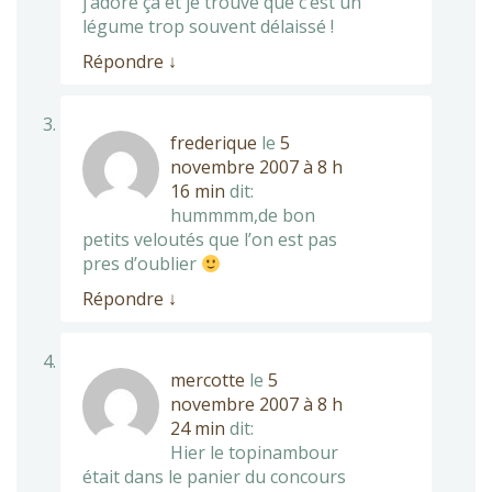
j’adore ça et je trouve que c’est un
légume trop souvent délaissé !
Répondre
↓
frederique
le
5
novembre 2007 à 8 h
16 min
dit:
hummmm,de bon
petits veloutés que l’on est pas
pres d’oublier
Répondre
↓
mercotte
le
5
novembre 2007 à 8 h
24 min
dit:
Hier le topinambour
était dans le panier du concours