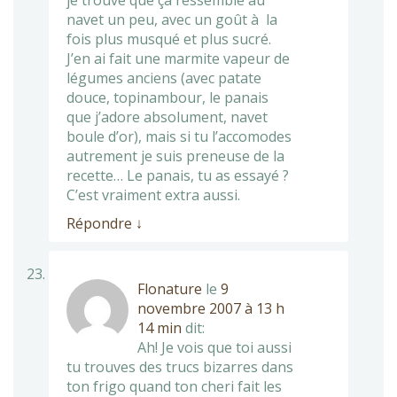
je trouve que ça ressemble au
navet un peu, avec un goût à la
fois plus musqué et plus sucré.
J’en ai fait une marmite vapeur de
légumes anciens (avec patate
douce, topinambour, le panais
que j’adore absolument, navet
boule d’or), mais si tu l’accomodes
autrement je suis preneuse de la
recette… Le panais, tu as essayé ?
C’est vraiment extra aussi.
Répondre
↓
Flonature
le
9
novembre 2007 à 13 h
14 min
dit:
Ah! Je vois que toi aussi
tu trouves des trucs bizarres dans
ton frigo quand ton cheri fait les