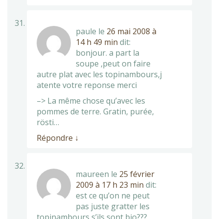
paule
le
26 mai 2008 à
14 h 49 min
dit:
bonjour. a part la
soupe ,peut on faire
autre plat avec les topinambours,j
atente votre reponse merci
–> La même chose qu’avec les
pommes de terre. Gratin, purée,
rösti…
Répondre
↓
maureen
le
25 février
2009 à 17 h 23 min
dit:
est ce qu’on ne peut
pas juste gratter les
topinambours s’ils sont bio???