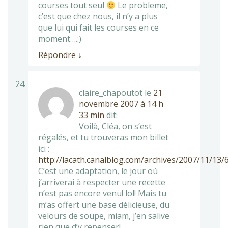
courses tout seul
Le probleme,
c’est que chez nous, il n’y a plus
que lui qui fait les courses en ce
moment….:)
Répondre
↓
claire_chapoutot
le
21
novembre 2007 à 14 h
33 min
dit:
Voilà, Cléa, on s’est
régalés, et tu trouveras mon billet
ici :
http://lacath.canalblog.com/archives/2007/11/13/
C’est une adaptation, le jour où
j’arriverai à respecter une recette
n’est pas encore venu! lol! Mais tu
m’as offert une base délicieuse, du
velours de soupe, miam, j’en salive
rien que d’y repenser!