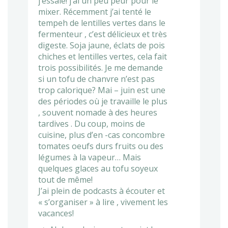
j’essaie! j’ai un peu peur pour le
mixer. Récemment j’ai tenté le
tempeh de lentilles vertes dans le
fermenteur , c’est délicieux et très
digeste. Soja jaune, éclats de pois
chiches et lentilles vertes, cela fait
trois possibilités. Je me demande
si un tofu de chanvre n’est pas
trop calorique? Mai – juin est une
des périodes où je travaille le plus
, souvent nomade à des heures
tardives . Du coup, moins de
cuisine, plus d’en -cas concombre
tomates oeufs durs fruits ou des
légumes à la vapeur… Mais
quelques glaces au tofu soyeux
tout de même!
J’ai plein de podcasts à écouter et
« s’organiser » à lire , vivement les
vacances!