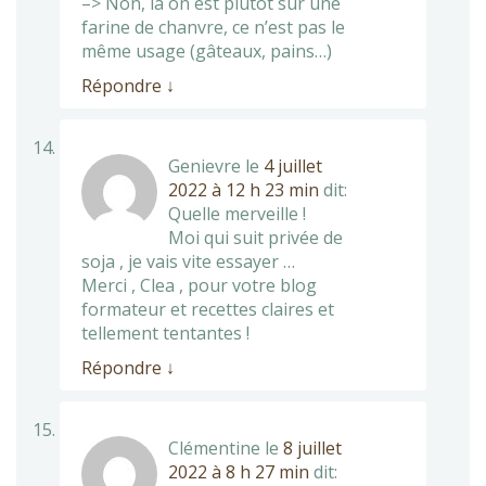
–> Non, là on est plutôt sur une
farine de chanvre, ce n’est pas le
même usage (gâteaux, pains…)
Répondre
↓
Genievre
le
4 juillet
2022 à 12 h 23 min
dit:
Quelle merveille !
Moi qui suit privée de
soja , je vais vite essayer …
Merci , Clea , pour votre blog
formateur et recettes claires et
tellement tentantes !
Répondre
↓
Clémentine
le
8 juillet
2022 à 8 h 27 min
dit: