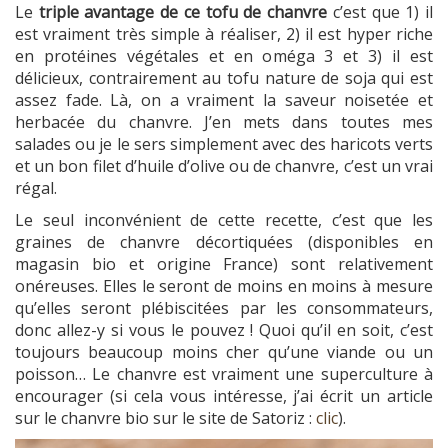
Le
triple avantage de ce tofu de chanvre
c’est que 1) il
est vraiment très simple à réaliser, 2) il est hyper riche
en protéines végétales et en oméga 3 et 3) il est
délicieux, contrairement au tofu nature de soja qui est
assez fade. Là, on a vraiment la saveur noisetée et
herbacée du chanvre. J’en mets dans toutes mes
salades ou je le sers simplement avec des haricots verts
et un bon filet d’huile d’olive ou de chanvre, c’est un vrai
régal.
Le seul inconvénient de cette recette, c’est que les
graines de chanvre décortiquées (disponibles en
magasin bio et origine France) sont relativement
onéreuses. Elles le seront de moins en moins à mesure
qu’elles seront plébiscitées par les consommateurs,
donc allez-y si vous le pouvez ! Quoi qu’il en soit, c’est
toujours beaucoup moins cher qu’une viande ou un
poisson… Le chanvre est vraiment une superculture à
encourager (si cela vous intéresse, j’ai écrit un article
sur le chanvre bio sur le site de Satoriz :
clic
).