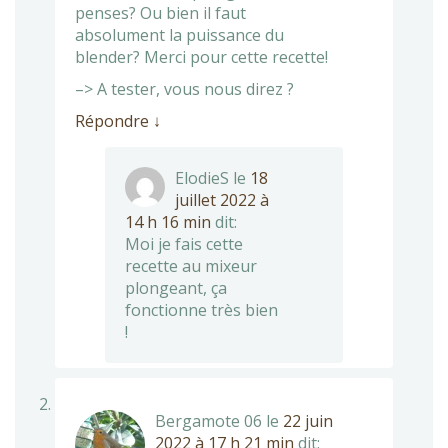
penses? Ou bien il faut
absolument la puissance du
blender? Merci pour cette recette!
–> A tester, vous nous direz ?
Répondre
↓
ElodieS
le
18
juillet 2022 à
14 h 16 min
dit:
Moi je fais cette
recette au mixeur
plongeant, ça
fonctionne très bien
!
Bergamote 06
le
22 juin
2022 à 17 h 21 min
dit: