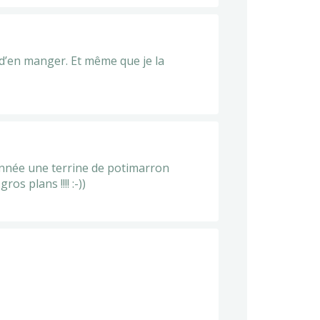
 d’en manger. Et même que je la
e année une terrine de potimarron
s plans !!!! :-))