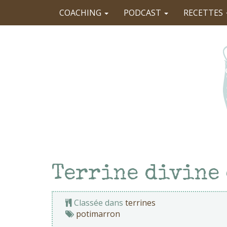
COACHING
PODCAST
RECETTES
Terrine divine
Classée dans
terrines
potimarron