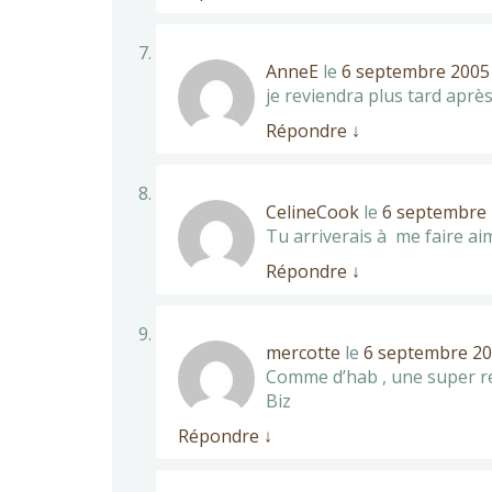
AnneE
le
6 septembre 2005 
je reviendra plus tard aprè
Répondre
↓
CelineCook
le
6 septembre 
Tu arriverais à me faire ai
Répondre
↓
mercotte
le
6 septembre 20
Comme d’hab , une super re
Biz
Répondre
↓