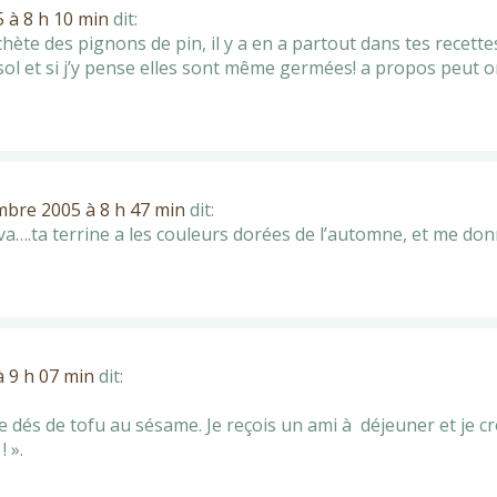
 à 8 h 10 min
dit:
’achète des pignons de pin, il y a en a partout dans tes recette
ol et si j’y pense elles sont même germées! a propos peut o
mbre 2005 à 8 h 47 min
dit:
n va….ta terrine a les couleurs dorées de l’automne, et me do
 9 h 07 min
dit:
de dés de tofu au sésame. Je reçois un ami à déjeuner et je cro
! ».