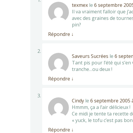
texmex
le
6 septembre 2005
Il va vraiment falloir que j
avec des graines de tournes
pin?
Répondre
↓
Saveurs Sucrées
le
6 septe
Tant pis pour l’été qui s’e
tranche…ou deux !
Répondre
↓
Cindy
le
6 septembre 2005 à
Hmmm, ça a l’air délicieux !
Ce midi je tente ta recette 
« yuck, le tofu c’est pas bon 
Répondre
↓