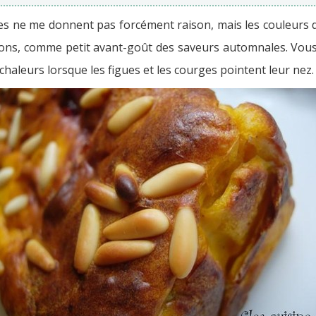
es ne me donnent pas forcément raison, mais les couleurs des
ns, comme petit avant-goût des saveurs automnales. Vous l’a
es chaleurs lorsque les figues et les courges pointent leur nez.