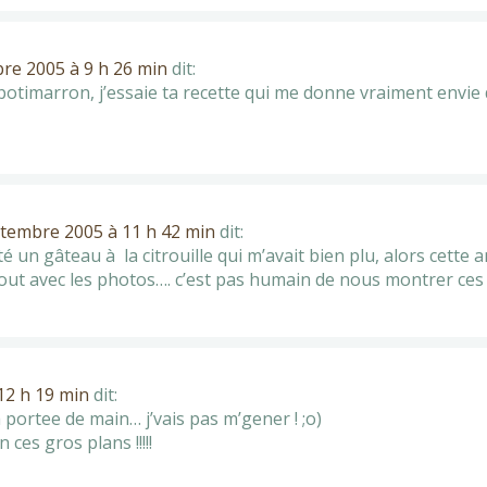
re 2005 à 9 h 26 min
dit:
otimarron, j’essaie ta recette qui me donne vraiment envie
tembre 2005 à 11 h 42 min
dit:
té un gâteau à la citrouille qui m’avait bien plu, alors cett
out avec les photos…. c’est pas humain de nous montrer ces gro
12 h 19 min
dit:
a portee de main… j’vais pas m’gener ! ;o)
es gros plans !!!!!