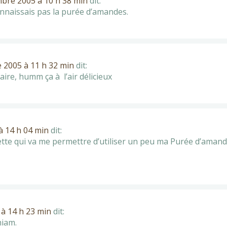
bre 2005 à 10 h 38 min
dit:
onnaissais pas la purée d’amandes.
 2005 à 11 h 32 min
dit:
aire, humm ça à l’air délicieux
à 14 h 04 min
dit:
ette qui va me permettre d’utiliser un peu ma Purée d’amand
à 14 h 23 min
dit:
miam.