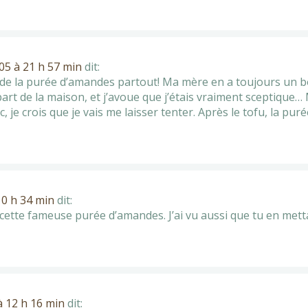
5 à 21 h 57 min
dit:
de la purée d’amandes partout! Ma mère en a toujours un boc
t de la maison, et j’avoue que j’étais vraiment sceptique… M
c, je crois que je vais me laisser tenter. Après le tofu, la pu
0 h 34 min
dit:
ette fameuse purée d’amandes. J’ai vu aussi que tu en metta
 12 h 16 min
dit: