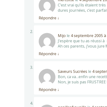
C’est vrai qu’ils étaient trè
dures journées, c’est parfait
Répondre
↓
Mijo
le
4 septembre 2005 à 
J’espère que tu as réussi 
Ah ces parents, j’vous jure !!!
Répondre
↓
Saveurs Sucrées
le
4 septe
Bon, ca va…enfin une recett
Non, je suis pas FRUSTREE
Répondre
↓