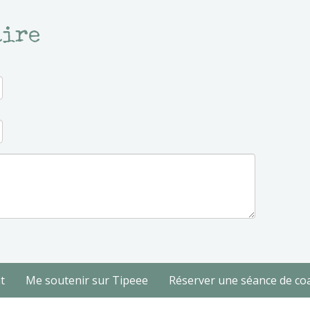
aire
t
Me soutenir sur Tipeee
Réserver une séance de co