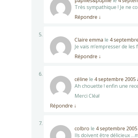
papilles&pupille
le
4 septem
Très sympathique ! Je ne c
Répondre
↓
Claire emma
le
4 septembre
Je vais m’empresser de les f
Répondre
↓
céline
le
4 septembre 2005 
Ah chouette ! enfin une rec
Merci Cléa!
Répondre
↓
colbro
le
4 septembre 2005 
Ils doivent être délicieux …