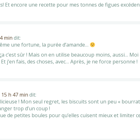
ets! Et encore une recette pour mes tonnes de figues excéden
24 min
dit:
 même une fortune, la purée d’amande…
 ça c’est sûr ! Mais on en utilise beaucoup moins, aussi… Moi
 Et j’en fais, des choses, avec… Après, je ne force personne !
à 15 h 47 min
dit:
licieuse ! Mon seul regret, les biscuits sont un peu « bourrat
anger trop d’un coup !
que de petites boules pour qu’elles cuisent mieux et limiter ce