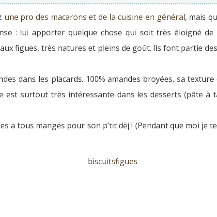
ez
une pro des macarons et de la cuisine en général
, mais q
nse : lui apporter quelque chose qui soit très éloigné de
 aux figues, très natures et pleins de goût. Ils font partie des
mandes dans les placards. 100% amandes broyées, sa textur
le est surtout très intéressante dans les desserts (pâte à ta
 les a tous mangés pour son p’tit dèj ! (Pendant que moi je 