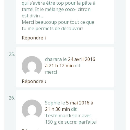
qui s’avère être top pour la pâte à
tarte! Et le mélange coco- citron
est divin…
Merci beaucoup pour tout ce que
tu me permets de découvrir!
Répondre
↓
charara
le
24 avril 2016
à 21 h 12 min
dit:
merci
Répondre
↓
Sophie
le
5 mai 2016 à
21 h 30 min
dit:
Testé mardi soir avec
150 g de sucre: parfaite!