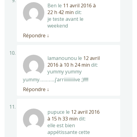
Ben
le
11 avril 2016 à
22 h 42 min
dit:
je teste avant le
weekend
Répondre
↓
lamanounou
le
12 avril
2016 à 10 h 24 min
dit:
yummy yummy
yummy…………..j’arriiiiiiiiive ;)!!!!!
Répondre
↓
pupuce
le
12 avril 2016
à 15 h 33 min
dit:
elle est bien
appétissante cette