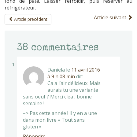
fond de pâte. Laisser refroidir, puis réserver au
réfrigérateur.
Article suivant
Article précédent
38
commentaires
Daniela
le
11 avril 2016
à 9 h 08 min
dit:
Ca a l’air délicieux. Mais
aurais tu une variante
sans oeuf ? Merci clea , bonne
semaine !
–> Pas cette année ! Il y en a une
dans mon livre « Tout sans
gluten ».
Répondre
↓