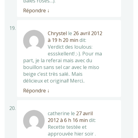
baies roses…).
Répondre
↓
Chrystel
le
26 avril 2012
à 19 h 20 min
dit:
Verdict des loulous:
essskellent! ;-). Pour ma
part, je la referai mais avec du
bouillon sans sel car avec le miso
beige c’est très salé.. Mais
délicieux et original! Merci..
Répondre
↓
catherine
le
27 avril
2012 à 6 h 16 min
dit:
Recette testée et
approuvée hier soir .