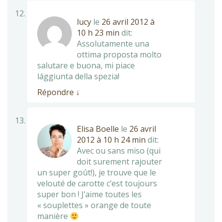
lucy
le
26 avril 2012 à
10 h 23 min
dit:
Assolutamente una
ottima proposta molto
salutare e buona, mi piace
lággiunta della spezia!
Répondre
↓
Elisa Boelle
le
26 avril
2012 à 10 h 24 min
dit:
Avec ou sans miso (qui
doit surement rajouter
un super goût!), je trouve que le
velouté de carotte c’est toujours
super bon ! J’aime toutes les
« souplettes » orange de toute
manière