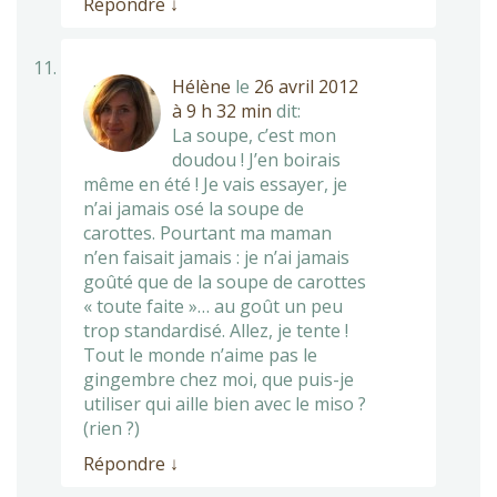
Répondre
↓
Hélène
le
26 avril 2012
à 9 h 32 min
dit:
La soupe, c’est mon
doudou ! J’en boirais
même en été ! Je vais essayer, je
n’ai jamais osé la soupe de
carottes. Pourtant ma maman
n’en faisait jamais : je n’ai jamais
goûté que de la soupe de carottes
« toute faite »… au goût un peu
trop standardisé. Allez, je tente !
Tout le monde n’aime pas le
gingembre chez moi, que puis-je
utiliser qui aille bien avec le miso ?
(rien ?)
Répondre
↓