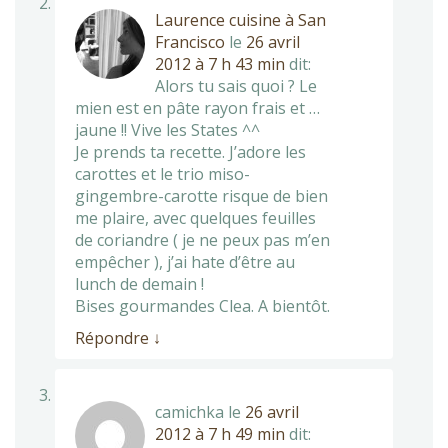
Laurence cuisine à San
Francisco
le
26 avril
2012 à 7 h 43 min
dit:
Alors tu sais quoi ? Le
mien est en pâte rayon frais et …
jaune !! Vive les States ^^
Je prends ta recette. J’adore les
carottes et le trio miso-
gingembre-carotte risque de bien
me plaire, avec quelques feuilles
de coriandre ( je ne peux pas m’en
empêcher ), j’ai hate d’être au
lunch de demain !
Bises gourmandes Clea. A bientôt.
Répondre
↓
camichka
le
26 avril
2012 à 7 h 49 min
dit: