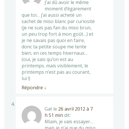
J’ai dû avoir le même
moment d’égarement
que toi… j’ai aussi acheté un
sachet de miso blanc par curiosité
(je ne suis pas fan du miso brun,
un peu trop fort à mon goût…) et
je ne savais pas quoi en faire,
donc ta petite soupe me tente
bien, en ces temps hivernaux…
(oui, je sais qu’on est au
printemps. mais visiblement, le
printemps n’est pas au courant,
lui !)
Répondre
↓
Gat
le
26 avril 2012 à 7
h 51 min
dit:
Miam, je vais essayer…
mais je n’ai que du miso