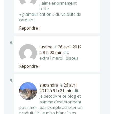
J’aime énormément
cette
« glamourisation » du velouté de
carotte !
Répondre
↓
lustine
le
26 avril 2012
à 9 h 00 min
dit:
extra ! merci , bisous
Répondre
↓
alexandra
le
26 avril
2012 à 9 h 21 min
dit:
je découvre ce blog et
comme c’est étonnant
pour moi , par exmple acheter un
produit ( ici le miso blanc ) sns