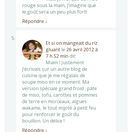
rouge sous la main, j’imagine que
le goût sera un peu plus fort!
Répondre
↓
Et si on mangeait du riz
gluant
le
26 avril 2012 à
7 h 52 min
dit:
Miam ! Justement
j’écrivais sur un autre blog de
cuisine que je me régalais de
soupe miso en ce moment. Ma
version spéciale grand froid : pâte
de miso, tofu, carottes et pommes
de terre en morceaux, algues
wakame, le tout mijoté à petit feu
pour renforcer le goût du
bouillon. Un délice !
Répondre
↓