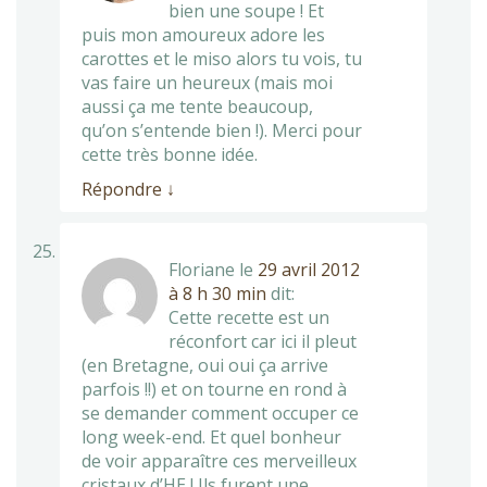
bien une soupe ! Et
puis mon amoureux adore les
carottes et le miso alors tu vois, tu
vas faire un heureux (mais moi
aussi ça me tente beaucoup,
qu’on s’entende bien !). Merci pour
cette très bonne idée.
Répondre
↓
Floriane
le
29 avril 2012
à 8 h 30 min
dit:
Cette recette est un
réconfort car ici il pleut
(en Bretagne, oui oui ça arrive
parfois !!) et on tourne en rond à
se demander comment occuper ce
long week-end. Et quel bonheur
de voir apparaître ces merveilleux
cristaux d’HE ! Ils furent une