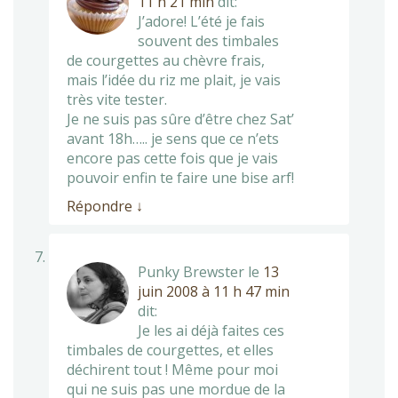
11 h 21 min
dit:
J’adore! L’été je fais
souvent des timbales
de courgettes au chèvre frais,
mais l’idée du riz me plait, je vais
très vite tester.
Je ne suis pas sûre d’être chez Sat’
avant 18h….. je sens que ce n’ets
encore pas cette fois que je vais
pouvoir enfin te faire une bise arf!
Répondre
↓
Punky Brewster
le
13
juin 2008 à 11 h 47 min
dit:
Je les ai déjà faites ces
timbales de courgettes, et elles
déchirent tout ! Même pour moi
qui ne suis pas une mordue de la