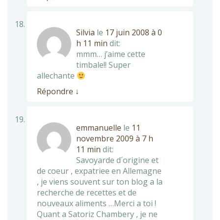
Silvia
le
17 juin 2008 à 0
h 11 min
dit:
mmm… j’aime cette
timbale!! Super
allechante
Répondre
↓
emmanuelle
le
11
novembre 2009 à 7 h
11 min
dit:
Savoyarde d´origine et
de coeur , expatriee en Allemagne
, je viens souvent sur ton blog a la
recherche de recettes et de
nouveaux aliments …Merci a toi !
Quant a Satoriz Chambery , je ne