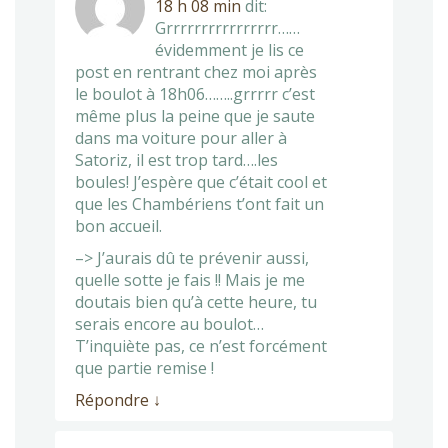
18 h 08 min
dit:
Grrrrrrrrrrrrrrrr……
évidemment je lis ce
post en rentrant chez moi après
le boulot à 18h06……..grrrrr c’est
même plus la peine que je saute
dans ma voiture pour aller à
Satoriz, il est trop tard….les
boules! J’espère que c’était cool et
que les Chambériens t’ont fait un
bon accueil.
–> J’aurais dû te prévenir aussi,
quelle sotte je fais !! Mais je me
doutais bien qu’à cette heure, tu
serais encore au boulot…
T’inquiète pas, ce n’est forcément
que partie remise !
Répondre
↓