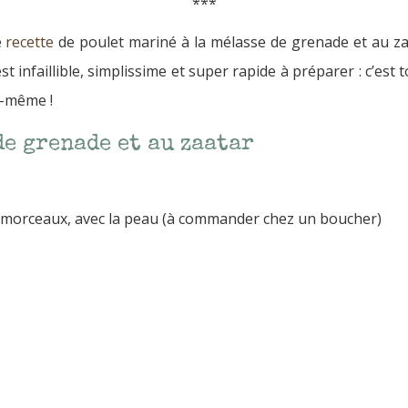
***
e
recette
de poulet mariné à la mélasse de grenade et au zaat
est infaillible, simplissime et super rapide à préparer : c’es
i-même !
de grenade et au zaatar
n morceaux, avec la peau (à commander chez un boucher)