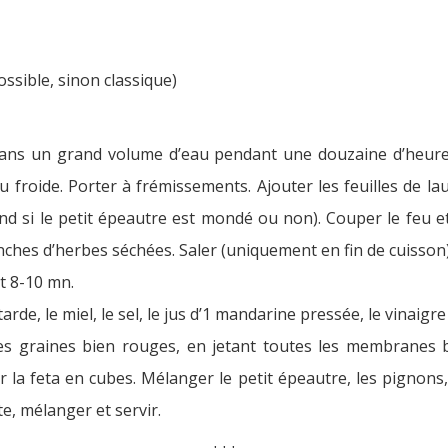
ossible, sinon classique)
 dans un grand volume d’eau pendant une douzaine d’heures.
 froide. Porter à frémissements. Ajouter les feuilles de lau
end si le petit épeautre est mondé ou non). Couper le feu e
anches d’herbes séchées. Saler (uniquement en fin de cuisson) 
t 8-10 mn.
de, le miel, le sel, le jus d’1 mandarine pressée, le vinaigre 
s graines bien rouges, en jetant toutes les membranes b
 la feta en cubes. Mélanger le petit épeautre, les pignons,
e, mélanger et servir.