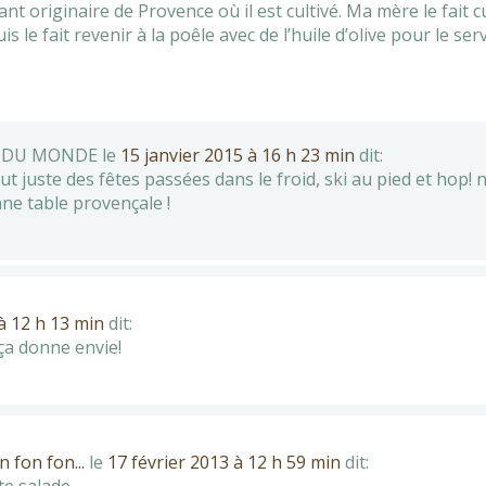
tant originaire de Provence où il est cultivé. Ma mère le fait
is le fait revenir à la poêle avec de l’huile d’olive pour le ser
S DU MONDE
le
15 janvier 2015 à 16 h 23 min
dit:
 juste des fêtes passées dans le froid, ski au pied et hop! 
nne table provençale !
à 12 h 13 min
dit:
ça donne envie!
fon fon...
le
17 février 2013 à 12 h 59 min
dit:
tte salade…