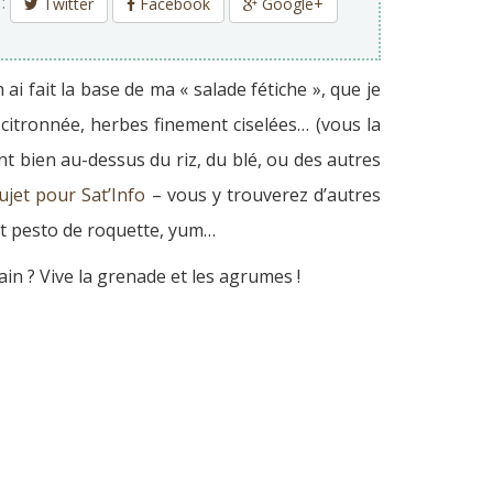
 :
Twitter
Facebook
Google+
i fait la base de ma « salade fétiche », que je
te citronnée, herbes finement ciselées… (vous la
nt bien au-dessus du riz, du blé, ou des autres
sujet pour Sat’Info
– vous y trouverez d’autres
 et pesto de roquette, yum…
ain ? Vive la grenade et les agrumes !