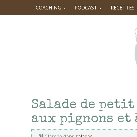
COACHING
PODCAST
RECETTES
Salade de petit
aux pignons et 
Classée dans
salades