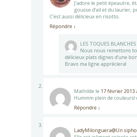
J’adore le petit épeautre, é
gousse d’ail et du laurier, pu
C’est aussi délicieux en risotto.
Répondre
↓
LES TOQUES BLANCHE
Nous nous remettons tout
délicieux plats dignes d’une bo
Bravo ma ligne appréciera!
Mathilde
le
17 février 2013 
Hummm plein de couleurs! 
Répondre
↓
LadyMilonguera@Un siphon 
Elle est joliment colorée ce