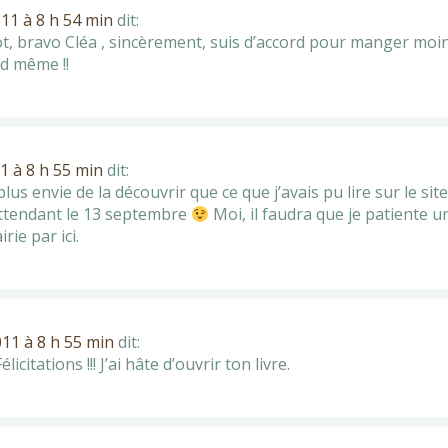
11 à 8 h 54 min
dit:
t, bravo Cléa , sincèrement, suis d’accord pour manger moin
d même !!
1 à 8 h 55 min
dit:
us envie de la découvrir que ce que j’avais pu lire sur le site
 attendant le 13 septembre
Moi, il faudra que je patiente u
rie par ici.
11 à 8 h 55 min
dit:
élicitations !!! J’ai hâte d’ouvrir ton livre.