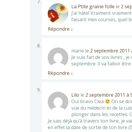
La Ptite graine folle
le
2 se
j’ai hâte! Vraiment vraiment
faisant mes courses, quel b
Répondre
↓
marie
le
2 septembre 2011 
Je suis fan de vos livres , j
septembre. Il va falloir êt
Répondre
↓
Lilo
le
2 septembre 2011 à 9
Oui bravo Clea
On se dout
vue du médecin et de la cui
plonger dans les recettes. 
Je sais déjà qu’à travers ton livre, je
en effet la date de sortie de ton livre 