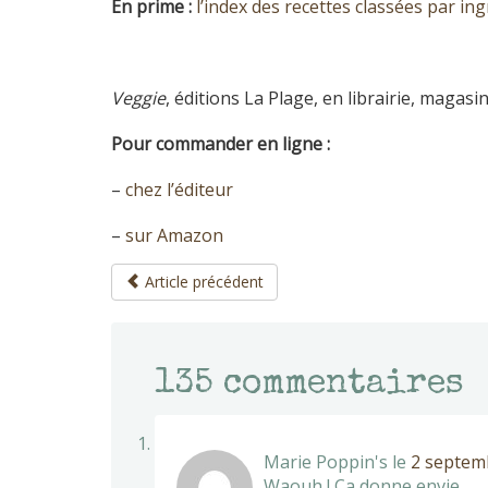
En prime :
l’index des recettes classées par in
Veggie
, éditions La Plage, en librairie, maga
Pour commander en ligne :
–
chez l’éditeur
–
sur Amazon
Article précédent
135
commentaires
Marie Poppin's
le
2 septem
Waouh ! Ca donne envie.