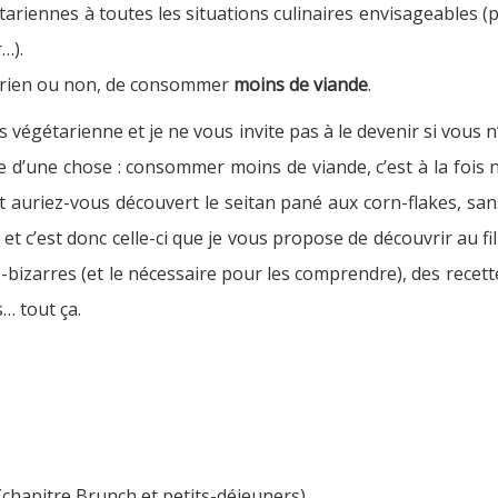
ariennes à toutes les situations culinaires envisageables (
…).
étarien ou non, de consommer
moins de viande
.
 pas végétarienne et je ne vous invite pas à le devenir si vous n
ue d’une chose : consommer moins de viande, c’est à la fois
nt auriez-vous découvert le seitan pané aux corn-flakes, san
t c’est donc celle-ci que je vous propose de découvrir au fil 
o-bizarres (et le nécessaire pour les comprendre), des recet
… tout ça.
 (chapitre Brunch et petits-déjeuners)