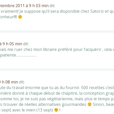
ptembre 2011 à 9 h 03 min
dit:
 vraiment! Je suppose qu’il sera disponible chez Satoriz et q
onheur!!!!
à 9 h 05 min
dit:
e vais me ruer chez mon libraire préféré pour l’acquérir , cela
re patiente………………….
 h 08 min
dit:
e du travail énorme que tu as du fournir. 500 recettes c’est 
sinière donné à chaque début de chapitre, la conception gra
Comme toi, je ne suis pas végétarienne, mais plus le temps 
 vais trouver de réelles alternatives gourmandes
Sinon, bea
(5 sept) avec le mien (13 sept)
!