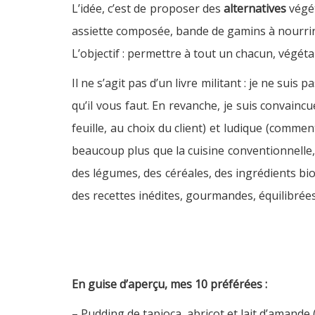
L’idée, c’est de proposer des
alternatives
végét
assiette composée, bande de gamins à nourrir
L’objectif : permettre à tout un chacun, vég
Il ne s’agit pas d’un livre militant : je ne suis
qu’il vous faut. En revanche, je suis convainc
feuille, au choix du client) et ludique (comme
beaucoup plus que la cuisine conventionnelle, e
des légumes, des céréales, des ingrédients bi
des recettes inédites, gourmandes, équilibrées
En guise d’aperçu, mes 10 préférées :
– Pudding de tapioca, abricot et lait d’amande