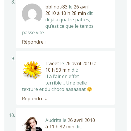
bblinou83
le
26 avril
2010 à 10 h 28 min
dit:
déjà à quatre pattes,
qu’est ce que le temps
passe vite.
Répondre
↓
Tweet
le
26 avril 2010 à
10 h 50 min
dit:
Il a l’air en effet
terrible… Une belle
texture et du chocolaaaaaaat
Répondre
↓
Audrita
le
26 avril 2010
à 11 h 32 min
dit: