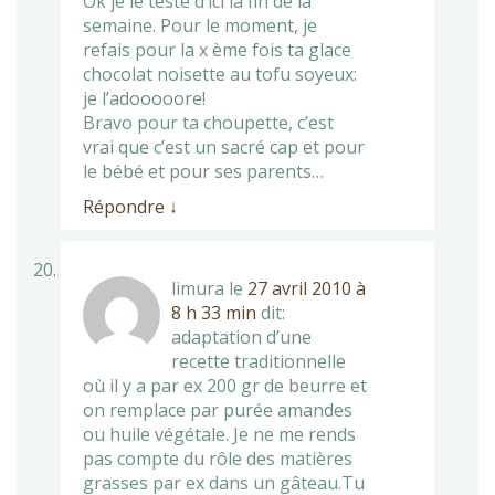
Ok je le teste d’ici la fin de la
semaine. Pour le moment, je
refais pour la x ème fois ta glace
chocolat noisette au tofu soyeux:
je l’adooooore!
Bravo pour ta choupette, c’est
vrai que c’est un sacré cap et pour
le bébé et pour ses parents…
Répondre
↓
limura
le
27 avril 2010 à
8 h 33 min
dit:
adaptation d’une
recette traditionnelle
où il y a par ex 200 gr de beurre et
on remplace par purée amandes
ou huile végétale. Je ne me rends
pas compte du rôle des matières
grasses par ex dans un gâteau.Tu