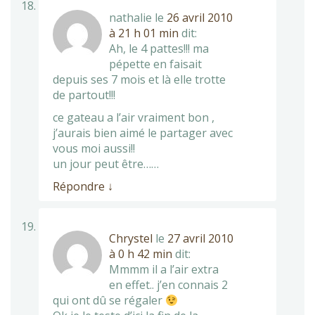
nathalie
le
26 avril 2010
à 21 h 01 min
dit:
Ah, le 4 pattes!!! ma
pépette en faisait
depuis ses 7 mois et là elle trotte
de partout!!!
ce gateau a l’air vraiment bon ,
j’aurais bien aimé le partager avec
vous moi aussi!!
un jour peut être……
Répondre
↓
Chrystel
le
27 avril 2010
à 0 h 42 min
dit:
Mmmm il a l’air extra
en effet.. j’en connais 2
qui ont dû se régaler