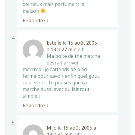
délicieux mais parfument la
maison
Répondre
↓
Estelle
le
15 août 2005
à 13 h 27 min
dit:
Ma boite de the matcha
devrait arriver
mercredi, je l’attends de pied
ferme pour savoir enfin quel gout
ca a. Sinon, tu penses que ca
marche aussi avec du lait tout
simple ?
Répondre
↓
Mijo
le
15 août 2005 à
13 h 41 min
dit: