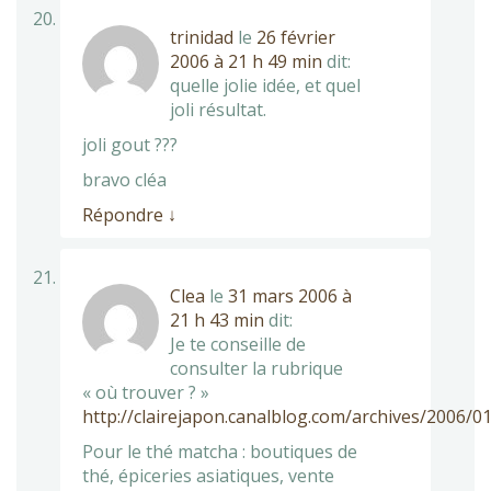
trinidad
le
26 février
2006 à 21 h 49 min
dit:
quelle jolie idée, et quel
joli résultat.
joli gout ???
bravo cléa
Répondre
↓
Clea
le
31 mars 2006 à
21 h 43 min
dit:
Je te conseille de
consulter la rubrique
« où trouver ? »
http://clairejapon.canalblog.com/archives/2006/0
Pour le thé matcha : boutiques de
thé, épiceries asiatiques, vente