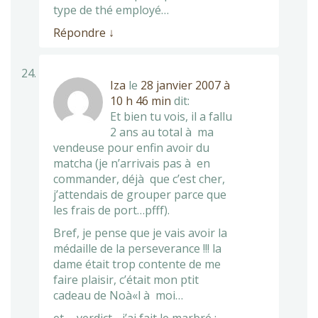
type de thé employé…
Répondre
↓
Iza
le
28 janvier 2007 à
10 h 46 min
dit:
Et bien tu vois, il a fallu
2 ans au total à ma
vendeuse pour enfin avoir du
matcha (je n’arrivais pas à en
commander, déjà que c’est cher,
j’attendais de grouper parce que
les frais de port…pfff).
Bref, je pense que je vais avoir la
médaille de la perseverance !!! la
dame était trop contente de me
faire plaisir, c’était mon ptit
cadeau de Noà«l à moi…