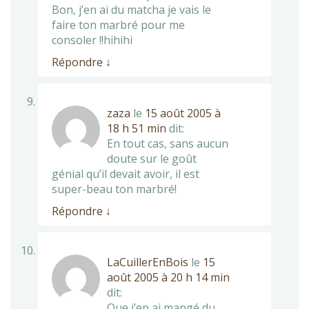
Bon, j’en ai du matcha je vais le
faire ton marbré pour me
consoler !!hihihi
Répondre
↓
zaza
le
15 août 2005 à
18 h 51 min
dit:
En tout cas, sans aucun
doute sur le goût
génial qu’il devait avoir, il est
super-beau ton marbré!
Répondre
↓
LaCuillerEnBois
le
15
août 2005 à 20 h 14 min
dit:
Que j’en ai mangé du