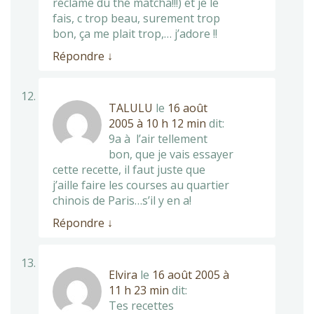
réclame du thé matcha!!!) et je le
fais, c trop beau, surement trop
bon, ça me plait trop,… j’adore !!
Répondre
↓
TALULU
le
16 août
2005 à 10 h 12 min
dit:
9a à l’air tellement
bon, que je vais essayer
cette recette, il faut juste que
j’aille faire les courses au quartier
chinois de Paris…s’il y en a!
Répondre
↓
Elvira
le
16 août 2005 à
11 h 23 min
dit:
Tes recettes