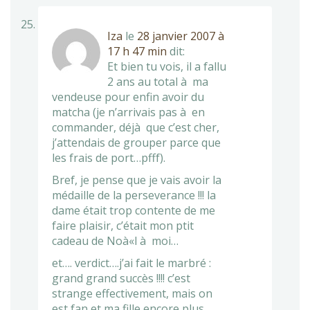
Iza
le
28 janvier 2007 à
17 h 47 min
dit:
Et bien tu vois, il a fallu
2 ans au total à ma
vendeuse pour enfin avoir du
matcha (je n’arrivais pas à en
commander, déjà que c’est cher,
j’attendais de grouper parce que
les frais de port…pfff).
Bref, je pense que je vais avoir la
médaille de la perseverance !!! la
dame était trop contente de me
faire plaisir, c’était mon ptit
cadeau de Noà«l à moi…
et…. verdict….j’ai fait le marbré :
grand grand succès !!!! c’est
strange effectivement, mais on
est fan et ma fille encore plus.