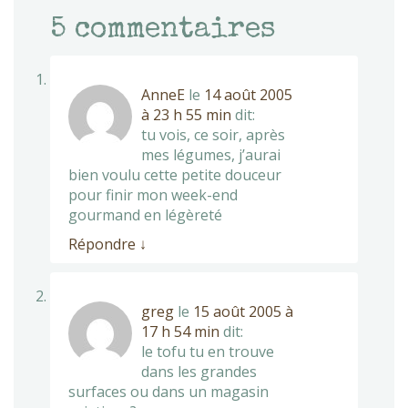
5
commentaires
AnneE
le
14 août 2005
à 23 h 55 min
dit:
tu vois, ce soir, après
mes légumes, j’aurai
bien voulu cette petite douceur
pour finir mon week-end
gourmand en légèreté
Répondre
↓
greg
le
15 août 2005 à
17 h 54 min
dit:
le tofu tu en trouve
dans les grandes
surfaces ou dans un magasin