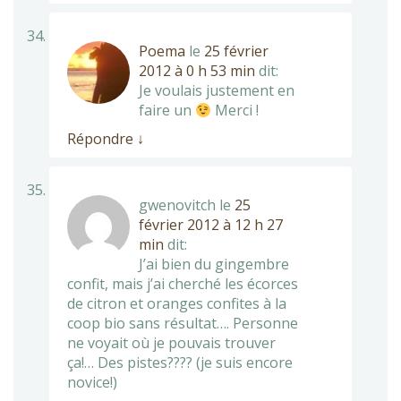
Poema
le
25 février
2012 à 0 h 53 min
dit:
Je voulais justement en
faire un
Merci !
Répondre
↓
gwenovitch
le
25
février 2012 à 12 h 27
min
dit:
J’ai bien du gingembre
confit, mais j’ai cherché les écorces
de citron et oranges confites à la
coop bio sans résultat…. Personne
ne voyait où je pouvais trouver
ça!… Des pistes???? (je suis encore
novice!)