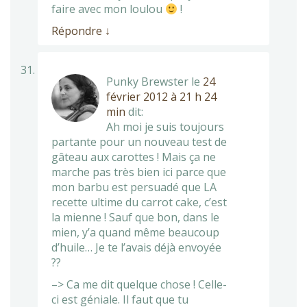
faire avec mon loulou
!
Répondre
↓
Punky Brewster
le
24
février 2012 à 21 h 24
min
dit:
Ah moi je suis toujours
partante pour un nouveau test de
gâteau aux carottes ! Mais ça ne
marche pas très bien ici parce que
mon barbu est persuadé que LA
recette ultime du carrot cake, c’est
la mienne ! Sauf que bon, dans le
mien, y’a quand même beaucoup
d’huile… Je te l’avais déjà envoyée
??
–> Ca me dit quelque chose ! Celle-
ci est géniale. Il faut que tu