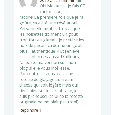
2012 à 22 h 35 min
dit:
Oh! Moi aussi, je fais CE
carrot cake, et je
l’adore! La première fois que je l’ai
goûté, ça a été une révélation!
Personnellement, je trouve que
les noisettes donnent un goût
trop fort au gâteau, je préfère les
noix de pécan, ça donne un goût
plus « authentique »! Et j’enlève
les cranberries aussi. D’ailleurs,
j’ai posté ma version sur mon
blog si elle vous intéresse.
Par contre, si vous avez une
recette de glaçage au cream
cheese qui soit légère mais qui
tient bien sur le carrot cake, je
suis preneuse! (celui de la recette
originale ne me plaît pas trop!)
Répondre
↓