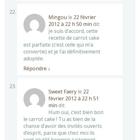
Mingou
le
22 février
2012 à 22 h 50 min
dit:
Je suis d’accord, cette
recette de carrot cake
est parfaite (c’est celle qui m’a
convertie) et je l’ai définitivement
adoptée.
Répondre
↓
Sweet Faery
le
22
février 2012 à 22 h 51
min
dit:
Hum oui, c’est bien bon
le carrot cake ! Tu as bien de la
chance d’avoir des invités ouverts
d’esprit, parce que chez moi ils
sont plutôt brownie justement…