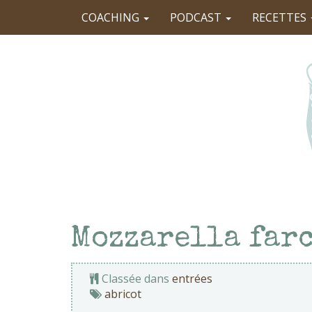
COACHING
PODCAST
RECETTES
Mozzarella farc
Classée dans
entrées
abricot