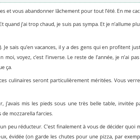
sses et vous abandonner lâchement pour tout l’été. En me cac
 Et quand j’ai trop chaud, je suis pas sympa. Et je n’allume plus
). Je sais qu’en vacances, il y a des gens qui en profitent ju
en moi, voyez, c’est l’inverse. Le reste de l’année, je n’ai pa
ue ça.
ces culinaires seront particulièrement méritées. Vous verre
r, j’avais mis les pieds sous une très belle table, invité
s de mozzarella farcies.
it un peu réducteur. C’est finalement à vous de décider quoi 
x, évidée (on garde les chutes pour une pizza, par exemp