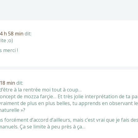
14 h 58 min
dit:
te ;o)
 merci !
 18 min
dit:
d’être à la rentrée moi tout à coup…
ncept de mozza farçie… Et très jolie interprétation de ta par
 vraiment de plus en plus belles, tu apprends en observant l
naturelle »?
 forcément d’accord d’ailleurs, mais c’est vrai que je fais de
nuels. Ça se limite à peu près à ça…