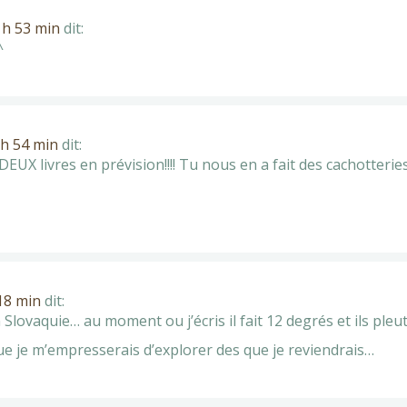
5 h 53 min
dit:
^
5 h 54 min
dit:
a DEUX livres en prévision!!!! Tu nous en a fait des cachotteries
 18 min
dit:
n Slovaquie… au moment ou j’écris il fait 12 degrés et ils pleu
e je m’empresserais d’explorer des que je reviendrais…