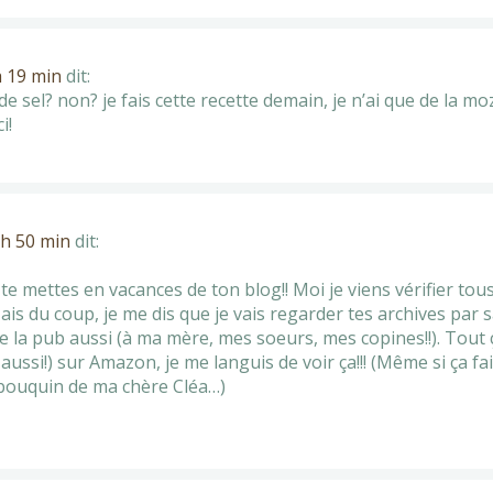
h 19 min
dit:
de sel? non? je fais cette recette demain, je n’ai que de la 
i!
5 h 50 min
dit:
te mettes en vacances de ton blog!! Moi je viens vérifier tous 
is du coup, je me dis que je vais regarder tes archives par 
e de la pub aussi (à ma mère, mes soeurs, mes copines!!). Tou
, aussi!) sur Amazon, je me languis de voir ça!!! (Même si ça
bouquin de ma chère Cléa…)