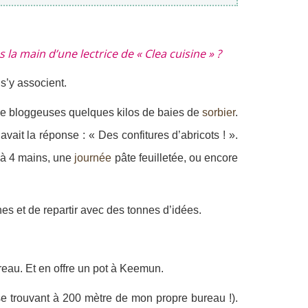
la main d’une lectrice de « Clea cuisine » ?
s’y associent.
as de bloggeuses quelques kilos de baies de
sorbier
.
e
avait la réponse : « Des confitures d’abricots ! ».
à 4 mains, une
journée
pâte feuilletée, ou encore
nes et de repartir avec des tonnes d’idées.
reau. Et en offre un pot à Keemun.
x se trouvant à 200 mètre de mon propre bureau !).