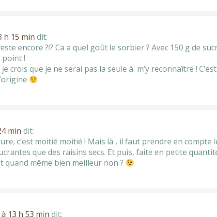
13 h 15 min
dit:
reste encore ?!? Ca a quel goût le sorbier ? Avec 150 g de suc
 point !
 Et je crois que je ne serai pas la seule à m’y reconnaître ! C’e
l’origine
 24 min
dit:
iture, c’est moitié moitié ! Mais là , il faut prendre en compte
crantes que des raisins secs. Et puis, faite en petite quantité
est quand même bien meilleur non ?
6 à 13 h 53 min
dit: