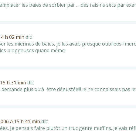
mplacer les baies de sorbier par … des raisins secs par exe
 14 h 02 min
dit:
er les miennes de baies, je les avais presque oubliées ! merci 
t les bloggeuses quand même!
à 15 h 31 min
dit:
 demande plus qu’à être dégustée!!! je ne connaissais pas le
 2006 à 15 h 41 min
dit:
sées. Je pensais faire plutôt un truc genre muffins. Je vais ré