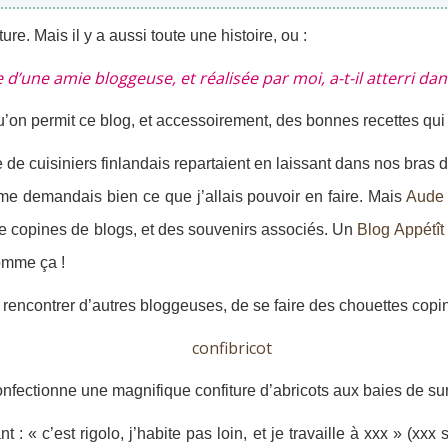
ture. Mais il y a aussi toute une histoire, ou :
une amie bloggeuse, et réalisée par moi, a-t-il atterri dans 
qu’on permit ce blog, et accessoirement, des bonnes recettes qui 
ipe de cuisiniers finlandais repartaient en laissant dans nos br
 me demandais bien ce que j’allais pouvoir en faire. Mais
Aud
re copines de blogs, et des souvenirs associés. Un
Blog Appétît
omme ça !
e rencontrer d’autres bloggeuses, de se faire des chouettes copi
confectionne une magnifique confiture d’abricots aux baies de su
: « c’est rigolo, j’habite pas loin, et je travaille à xxx » (xx