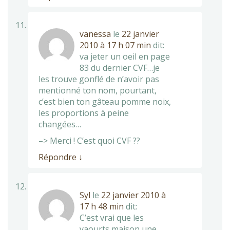
vanessa
le
22 janvier
2010 à 17 h 07 min
dit:
va jeter un oeil en page
83 du dernier CVF…je
les trouve gonflé de n’avoir pas
mentionné ton nom, pourtant,
c’est bien ton gâteau pomme noix,
les proportions à peine
changées…
–> Merci ! C’est quoi CVF ??
Répondre
↓
Syl
le
22 janvier 2010 à
17 h 48 min
dit:
C’est vrai que les
yaourts maison une