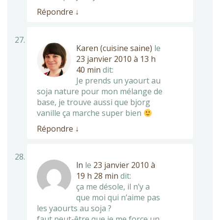
Répondre
↓
Karen (cuisine saine)
le
23 janvier 2010 à 13 h
40 min
dit:
Je prends un yaourt au
soja nature pour mon mélange de
base, je trouve aussi que bjorg
vanille ça marche super bien
Répondre
↓
ln
le
23 janvier 2010 à
19 h 28 min
dit:
ça me désole, il n’y a
que moi qui n’aime pas
les yaourts au soja ?
faut peut-être que je me force un