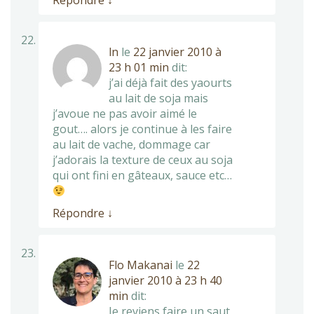
Répondre
↓
ln
le
22 janvier 2010 à
23 h 01 min
dit:
j’ai déjà fait des yaourts
au lait de soja mais
j’avoue ne pas avoir aimé le
gout…. alors je continue à les faire
au lait de vache, dommage car
j’adorais la texture de ceux au soja
qui ont fini en gâteaux, sauce etc…
Répondre
↓
Flo Makanai
le
22
janvier 2010 à 23 h 40
min
dit:
Je reviens faire un saut