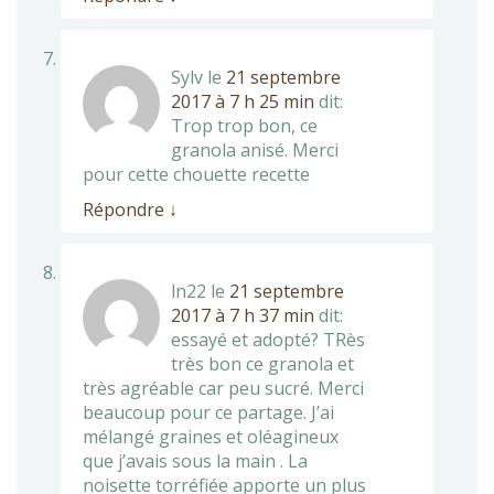
Sylv
le
21 septembre
2017 à 7 h 25 min
dit:
Trop trop bon, ce
granola anisé. Merci
pour cette chouette recette
Répondre
↓
ln22
le
21 septembre
2017 à 7 h 37 min
dit:
essayé et adopté? TRès
très bon ce granola et
très agréable car peu sucré. Merci
beaucoup pour ce partage. J’ai
mélangé graines et oléagineux
que j’avais sous la main . La
noisette torréfiée apporte un plus