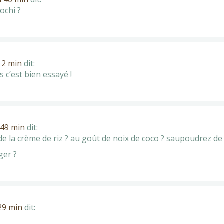
ochi ?
 12 min
dit:
 c’est bien essayé !
 49 min
dit:
 de la crème de riz ? au goût de noix de coco ? saupoudrez de
ger ?
 29 min
dit: