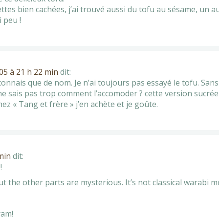
tes bien cachées, j’ai trouvé aussi du tofu au sésame, un au
 peu !
05 à 21 h 22 min
dit:
onnais que de nom. Je n’ai toujours pas essayé le tofu. Sans
ne sais pas trop comment l’accomoder ? cette version sucrée m
hez « Tang et frère » j’en achète et je goûte.
min
dit:
!
but the other parts are mysterious. It’s not classical warabi m
ram!