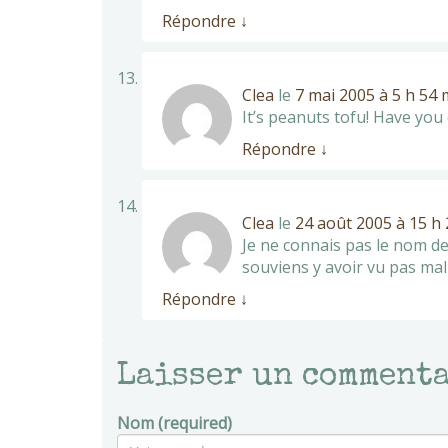
Répondre
↓
Clea
le
7 mai 2005 à 5 h 54 
It’s peanuts tofu! Have you
Répondre
↓
Clea
le
24 août 2005 à 15 h
Je ne connais pas le nom de 
souviens y avoir vu pas ma
Répondre
↓
Laisser un comment
Nom (required)