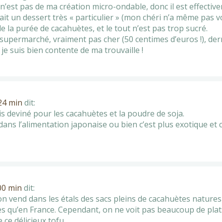
ci n’est pas de ma création micro-ondable, donc il est effect
it un dessert très « particulier » (mon chéri n’a même pas vou
 la purée de cacahuètes, et le tout n’est pas trop sucré.
supermarché, vraiment pas cher (50 centimes d’euros !), derri
je suis bien contente de ma trouvaille !
 24 min
dit:
is deviné pour les cacahuètes et la poudre de soja.
dans l’alimentation japonaise ou bien c’est plus exotique et 
 00 min
dit:
on vend dans les étals des sacs pleins de cacahuètes natures 
les qu’en France. Cependant, on ne voit pas beaucoup de pla
 ce délicieux tofu.