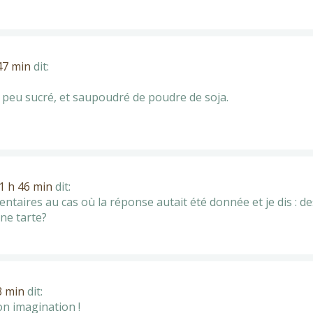
 47 min
dit:
 peu sucré, et saupoudré de poudre de soja.
21 h 46 min
dit:
ntaires au cas où la réponse autait été donnée et je dis : d
ne tarte?
3 min
dit:
n imagination !