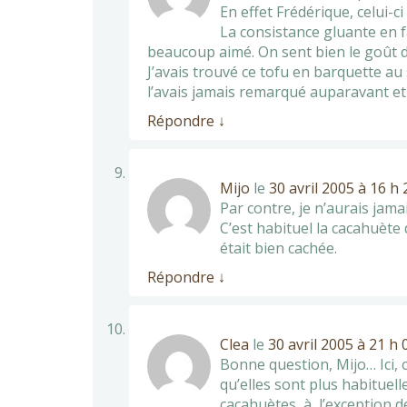
En effet Frédérique, celui-
La consistance gluante en fa
beaucoup aimé. On sent bien le goût de
J’avais trouvé ce tofu en barquette au 
l’avais jamais remarqué auparavant et 
Répondre
↓
Mijo
le
30 avril 2005 à 16 h
Par contre, je n’aurais jama
C’est habituel la cacahuète 
était bien cachée.
Répondre
↓
Clea
le
30 avril 2005 à 21 h
Bonne question, Mijo… Ici, 
qu’elles sont plus habituel
cacahuètes, à l’exception de