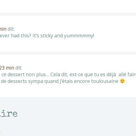
min
dit:
 ever had this? It’s sticky and yummmmmy!
 23 min
dit:
ce dessert non plus… Cela dit, est-ce que tu es déjà allé fai
l de desserts sympa quand j’étais encore toulousaine
aire