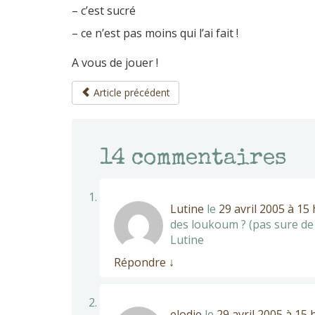
– c’est sucré
– ce n’est pas moins qui l’ai fait !
A vous de jouer !
Article précédent
14
commentaires
Lutine
le
29 avril 2005 à 15
des loukoum ? (pas sure de
Lutine
Répondre
↓
elodie
le
29 avril 2005 à 15 