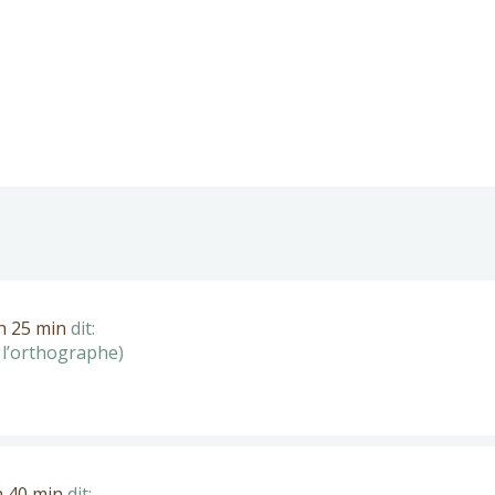
 h 25 min
dit:
 l’orthographe)
h 40 min
dit: