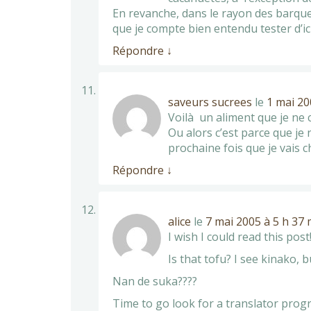
En revanche, dans le rayon des barquet
que je compte bien entendu tester d’ici
Répondre
↓
saveurs sucrees
le
1 mai 20
Voilà un aliment que je ne c
Ou alors c’est parce que je 
prochaine fois que je vais c
Répondre
↓
alice
le
7 mai 2005 à 5 h 37 
I wish I could read this post!
Is that tofu? I see kinako, 
Nan de suka????
Time to go look for a translator prog