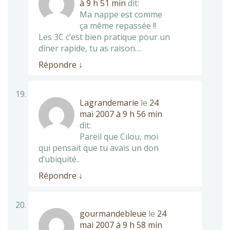
à 9 h 51 min
dit:
Ma nappe est comme
ça même repassée !!
Les 3C c’est bien pratique pour un
dîner rapide, tu as raison…
Répondre
↓
Lagrandemarie
le
24
mai 2007 à 9 h 56 min
dit:
Pareil que Cilou, moi
qui pensait que tu avais un don
d’ubiquité..
Répondre
↓
gourmandebleue
le
24
mai 2007 à 9 h 58 min