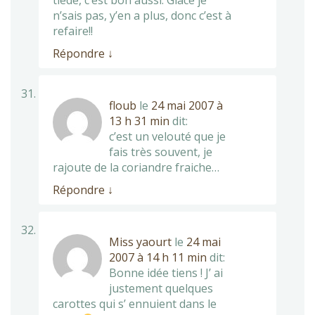
tiède, c’est bon aussi. Glacé je
n’sais pas, y’en a plus, donc c’est à
refaire!!
Répondre
↓
floub
le
24 mai 2007 à
13 h 31 min
dit:
c’est un velouté que je
fais très souvent, je
rajoute de la coriandre fraiche…
Répondre
↓
Miss yaourt
le
24 mai
2007 à 14 h 11 min
dit:
Bonne idée tiens ! J’ ai
justement quelques
carottes qui s’ ennuient dans le