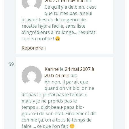
2007 à 19 h 45 min
dit:
Ce qu’il y a de bien, c’est
que tu n’es pas la seul
à avoir besoin de ce genre de
recette hypra facile, sans liste
d’ingrédients à rallonge… résultat
: on en profite !
Répondre
↓
Karine
le
24 mai 2007 à
20 h 43 min
dit:
Ah non, il parait que
quand on vit bio, on ne
dit pas : « je n’ai pas le temps »
mais « je ne prends pas le
temps », dixit beau-papa bio-
gourou de son état. Finalement dit
comme ça, on a tous le temps de
faire … ce que l’on fait