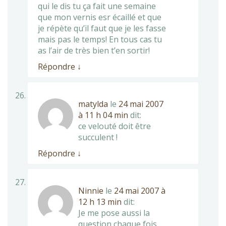
qui le dis tu ça fait une semaine
que mon vernis esr écaillé et que
je répète qu’il faut que je les fasse
mais pas le temps! En tous cas tu
as l’air de très bien t’en sortir!
Répondre
↓
matylda
le
24 mai 2007
à 11 h 04 min
dit:
ce velouté doit être
succulent !
Répondre
↓
Ninnie
le
24 mai 2007 à
12 h 13 min
dit:
Je me pose aussi la
question chaque fois.