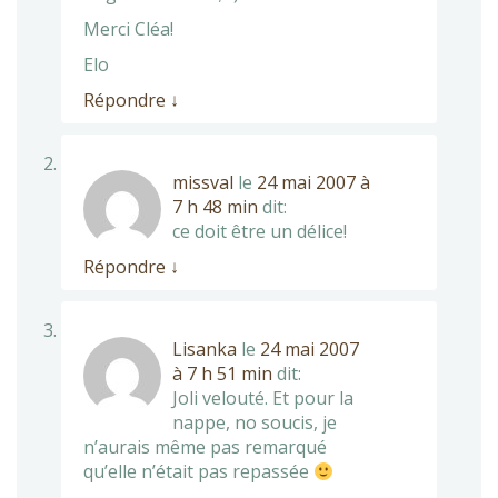
Merci Cléa!
Elo
Répondre
↓
missval
le
24 mai 2007 à
7 h 48 min
dit:
ce doit être un délice!
Répondre
↓
Lisanka
le
24 mai 2007
à 7 h 51 min
dit:
Joli velouté. Et pour la
nappe, no soucis, je
n’aurais même pas remarqué
qu’elle n’était pas repassée