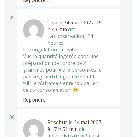
Répondre
↓
Clea
le
24 mai 2007 à 16
h 43 min
dit:
La conservation : 24
heures.
La congélation : à éviter !
Vue la quantité ingérée dans une
préparation (de l’ordre de 2
grammes pour 4 à 6 personnes !),
pas de grand danger me semble-
t-il ! Je n’ai jamais entendu parler
de surconsommation
Répondre
↓
Rosebud
le
24 mai 2007
à 17 h 51 min
dit:
Idée originale même si