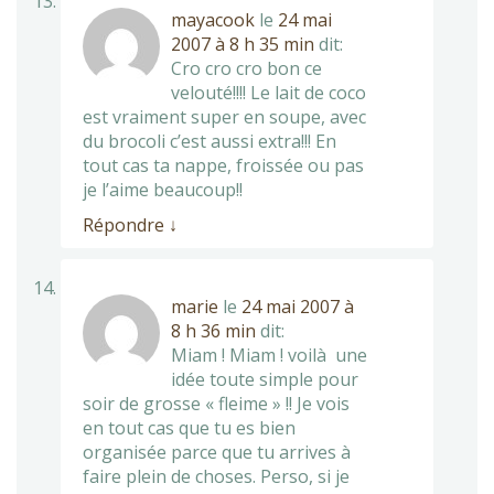
mayacook
le
24 mai
2007 à 8 h 35 min
dit:
Cro cro cro bon ce
velouté!!!! Le lait de coco
est vraiment super en soupe, avec
du brocoli c’est aussi extra!!! En
tout cas ta nappe, froissée ou pas
je l’aime beaucoup!!
Répondre
↓
marie
le
24 mai 2007 à
8 h 36 min
dit:
Miam ! Miam ! voilà une
idée toute simple pour
soir de grosse « fleime » !! Je vois
en tout cas que tu es bien
organisée parce que tu arrives à
faire plein de choses. Perso, si je