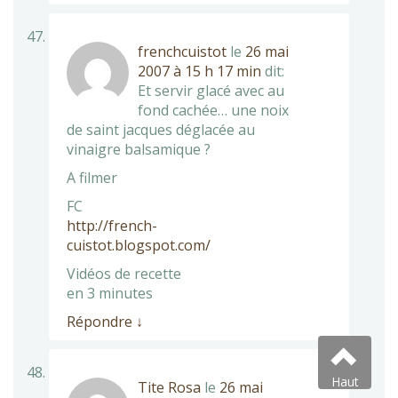
frenchcuistot
le
26 mai
2007 à 15 h 17 min
dit:
Et servir glacé avec au
fond cachée… une noix
de saint jacques déglacée au
vinaigre balsamique ?
A filmer
FC
http://french-
cuistot.blogspot.com/
Vidéos de recette
en 3 minutes
Répondre
↓
Haut
Tite Rosa
le
26 mai