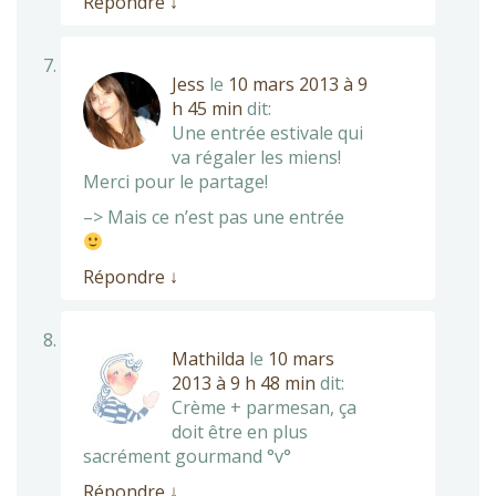
Répondre
↓
Jess
le
10 mars 2013 à 9
h 45 min
dit:
Une entrée estivale qui
va régaler les miens!
Merci pour le partage!
–> Mais ce n’est pas une entrée
Répondre
↓
Mathilda
le
10 mars
2013 à 9 h 48 min
dit:
Crème + parmesan, ça
doit être en plus
sacrément gourmand °v°
Répondre
↓