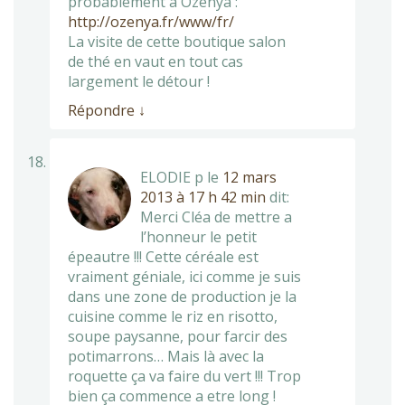
probablement à Ozenya :
http://ozenya.fr/www/fr/
La visite de cette boutique salon
de thé en vaut en tout cas
largement le détour !
Répondre
↓
ELODIE p
le
12 mars
2013 à 17 h 42 min
dit:
Merci Cléa de mettre a
l’honneur le petit
épeautre !!! Cette céréale est
vraiment géniale, ici comme je suis
dans une zone de production je la
cuisine comme le riz en risotto,
soupe paysanne, pour farcir des
potimarrons… Mais là avec la
roquette ça va faire du vert !!! Trop
bien ça commence a etre long !