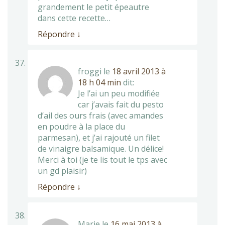
grandement le petit épeautre
dans cette recette…
Répondre
↓
froggi
le
18 avril 2013 à
18 h 04 min
dit:
Je l’ai un peu modifiée
car j’avais fait du pesto
d’ail des ours frais (avec amandes
en poudre à la place du
parmesan), et j’ai rajouté un filet
de vinaigre balsamique. Un délice!
Merci à toi (je te lis tout le tps avec
un gd plaisir)
Répondre
↓
Marie
le
16 mai 2013 à