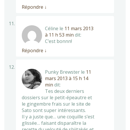
Répondre
↓
Céline
le
11 mars 2013
à 11 h 53 min
dit:
C’est bonnn!
Répondre
↓
Punky Brewster
le
11
mars 2013 à 15 h 14
min
dit:
Tes deux derniers
dossiers sur le petit-épeautre et
le gingembre frais sur le site de
Sato sont super intéressants.
Il y a juste que… une coquille s’est
glissée… faisant disparaître la
recette du velouté de shiitakés et