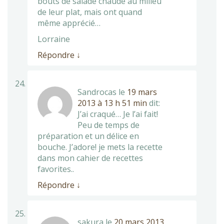
bouts de salade chaude au milieu
de leur plat, mais ont quand
même apprécié…
Lorraine
Répondre
↓
Sandrocas
le
19 mars
2013 à 13 h 51 min
dit:
J’ai craqué… Je l’ai fait!
Peu de temps de
préparation et un délice en
bouche. J’adore! je mets la recette
dans mon cahier de recettes
favorites..
Répondre
↓
sakura
le
20 mars 2013