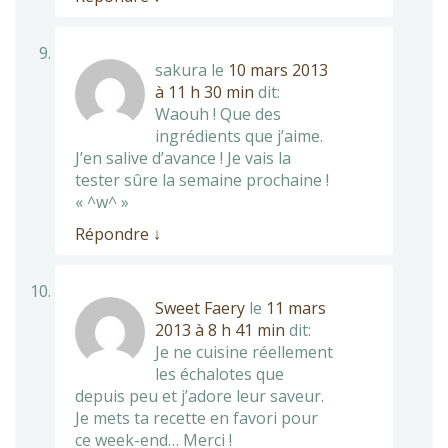
sakura
le
10 mars 2013
à 11 h 30 min
dit:
Waouh ! Que des
ingrédients que j’aime.
J’en salive d’avance ! Je vais la
tester sûre la semaine prochaine !
« ^w^ »
Répondre
↓
Sweet Faery
le
11 mars
2013 à 8 h 41 min
dit:
Je ne cuisine réellement
les échalotes que
depuis peu et j’adore leur saveur.
Je mets ta recette en favori pour
ce week-end… Merci !