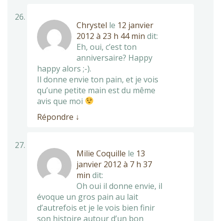
Chrystel
le
12 janvier
2012 à 23 h 44 min
dit:
Eh, oui, c’est ton
anniversaire? Happy
happy alors ;-).
Il donne envie ton pain, et je vois
qu’une petite main est du même
avis que moi
Répondre
↓
Milie Coquille
le
13
janvier 2012 à 7 h 37
min
dit:
Oh oui il donne envie, il
évoque un gros pain au lait
d’autrefois et je le vois bien finir
son histoire autour d’un bon