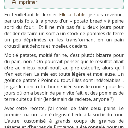
Imprimer
En feuilletant le dernier
Elle à Table
, je suis revenue,
par trois fois, à la photo d’un « potato bread » à peine
sorti du four… Et il ne m’a pas fallu deux jours pour
décider de faire un sort à un stock de pommes de terre
un peu déprimées en les transformant en un pain
croustillant dehors et moelleux dedans.
Moitié patates, moitié farine, c’est plutôt bizarre pour
du pain, non ? On pourrait penser que le résultat allait
être au mieux pouf-pouf, au pire estouffe, alors qu’il
n’en est rien. La mie est toute légère et moelleuse. Un
goût de patate ? Point du tout. Elles sont indécelables…
Je garde donc cette bonne idée sous le coude pour les
jours où on a besoin de pain vite fait, et des pommes de
terre cuites à finir (lendemain de raclette, anyone ?).
Avec cette recette, j’ai choisi de faire deux pains. Le
premier, nature, a été dégusté tiède à la sortie du four.
L’autre, customisé à grands coups de graines de
sésame et d’herbes de Provence, a été congelé pour un