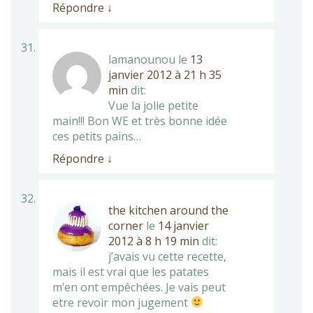
Répondre
↓
lamanounou
le
13
janvier 2012 à 21 h 35
min
dit:
Vue la jolie petite
main!!! Bon WE et très bonne idée
ces petits pains…
Répondre
↓
the kitchen around the
corner
le
14 janvier
2012 à 8 h 19 min
dit:
j’avais vu cette recette,
mais il est vrai que les patates
m’en ont empêchées. Je vais peut
etre revoir mon jugement