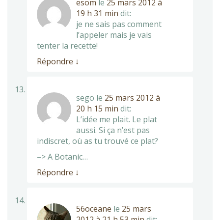
esom
le
25 mars 2012 à
19 h 31 min
dit:
je ne sais pas comment
l’appeler mais je vais
tenter la recette!
Répondre
↓
sego
le
25 mars 2012 à
20 h 15 min
dit:
L’idée me plait. Le plat
aussi. Si ça n’est pas
indiscret, où as tu trouvé ce plat?
–> A Botanic…
Répondre
↓
56oceane
le
25 mars
2012 à 21 h 53 min
dit: