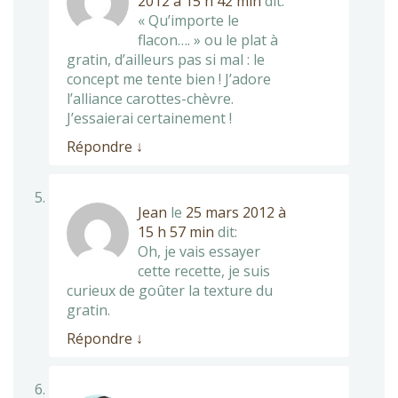
2012 à 15 h 42 min
dit:
« Qu’importe le
flacon…. » ou le plat à
gratin, d’ailleurs pas si mal : le
concept me tente bien ! J’adore
l’alliance carottes-chèvre.
J’essaierai certainement !
Répondre
↓
Jean
le
25 mars 2012 à
15 h 57 min
dit:
Oh, je vais essayer
cette recette, je suis
curieux de goûter la texture du
gratin.
Répondre
↓