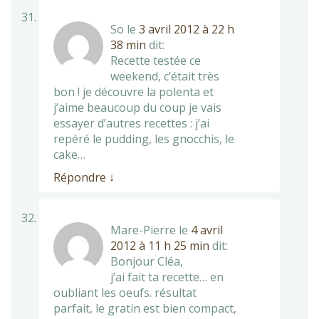
So
le
3 avril 2012 à 22 h
38 min
dit:
Recette testée ce
weekend, c’était très
bon ! je découvre la polenta et
j’aime beaucoup du coup je vais
essayer d’autres recettes : j’ai
repéré le pudding, les gnocchis, le
cake…
Répondre
↓
Mare-Pierre
le
4 avril
2012 à 11 h 25 min
dit:
Bonjour Cléa,
j’ai fait ta recette… en
oubliant les oeufs. résultat
parfait, le gratin est bien compact,