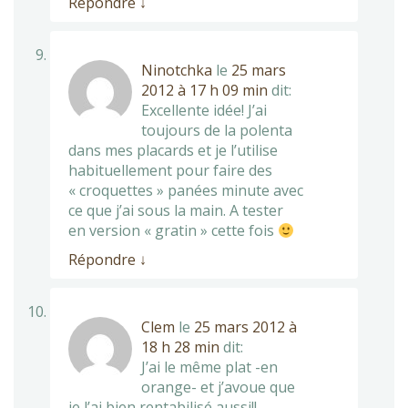
Répondre
↓
Ninotchka
le
25 mars
2012 à 17 h 09 min
dit:
Excellente idée! J’ai
toujours de la polenta
dans mes placards et je l’utilise
habituellement pour faire des
« croquettes » panées minute avec
ce que j’ai sous la main. A tester
en version « gratin » cette fois
Répondre
↓
Clem
le
25 mars 2012 à
18 h 28 min
dit:
J’ai le même plat -en
orange- et j’avoue que
je l’ai bien rentabilisé aussi!!