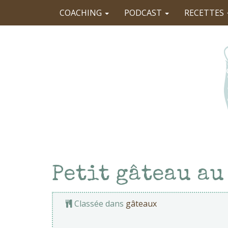
COACHING
PODCAST
RECETTES
Petit gâteau au
Classée dans
gâteaux