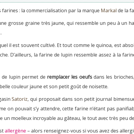
farines : la commercialisation par la marque
Markal
de la fa
st une grosse graine très jaune, qui ressemble un peu à un ha
…
equel il est souvent cultivé. Et tout comme le quinoa, est abs
he. D’ailleurs, la farine de lupin ressemble assez à la farine
ine de lupin permet de
remplacer les oeufs
dans les brioches
belle couleur jaune et son petit goût de noisette.
agasin
Satoriz
, qui proposait dans son petit journal bimensuel
e on pouvait s’y attendre, cette farine n’étant pas panifiable
nne un moelleux incroyable au gâteau, le tout avec très peu d
est
allergène
– alors renseignez-vous si vous avez des allergie