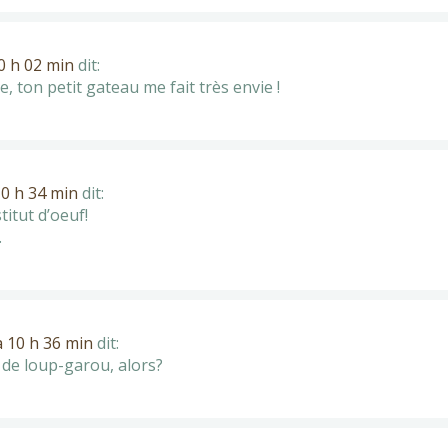
0 h 02 min
dit:
e, ton petit gateau me fait très envie !
10 h 34 min
dit:
itut d’oeuf!
.
à 10 h 36 min
dit:
e de loup-garou, alors?