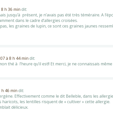
 8 h 36 min
dit:
ais jusqu’à présent, je n’avais pas été très téméraire. A l’épo
amment dans le cadre d’allergies croisées.
pas, les graines de lupin, ce sont ces graines jaunes resse
007 à 8 h 44 min
dit:
on thé à l’heure qu’il est!! Et merci, je ne connaissais même
8 h 46 min
dit:
lergène. Effectivement comme le dit Belleble, dans les allergie
s haricots, les lentilles risquent de « cultiver » cette allergie.
lait délicieux.