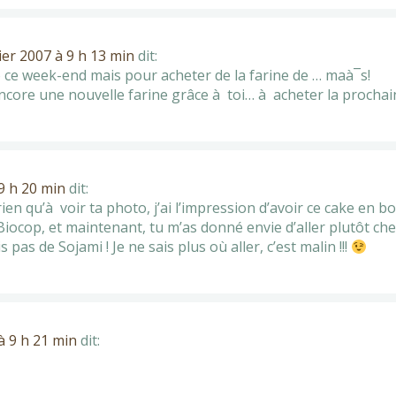
ier 2007 à 9 h 13 min
dit:
o ce week-end mais pour acheter de la farine de … maà¯s!
encore une nouvelle farine grâce à toi… à acheter la prochain
 9 h 20 min
dit:
ien qu’à voir ta photo, j’ai l’impression d’avoir ce cake en bou
ocop, et maintenant, tu m’as donné envie d’aller plutôt chez 
is pas de Sojami ! Je ne sais plus où aller, c’est malin !!!
à 9 h 21 min
dit: