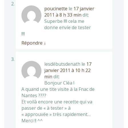
poucinette
le
17 janvier
2011 à 8 h 33 min
dit:
Superbe !!!! cela me
donne envie de tester
!!!!
Répondre
↓
lesdébutsdenath
le
17
janvier 2011 à 10 h 22
min
dit:
Bonjour Cléa !
A quand une tite visite à la Fnac de
Nantes ????
Et voilà encore une recette qui va
passer de « à tester » à
« approuvée » très rapidement…
Merci !! ^^