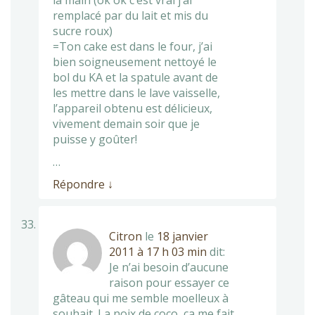
la main (ok ok c’est vrai j’ai
remplacé par du lait et mis du
sucre roux)
=Ton cake est dans le four, j’ai
bien soigneusement nettoyé le
bol du KA et la spatule avant de
les mettre dans le lave vaisselle,
l’appareil obtenu est délicieux,
vivement demain soir que je
puisse y goûter!
…
Répondre
↓
Citron
le
18 janvier
2011 à 17 h 03 min
dit:
Je n’ai besoin d’aucune
raison pour essayer ce
gâteau qui me semble moelleux à
souhait. La noix de coco, ça me fait