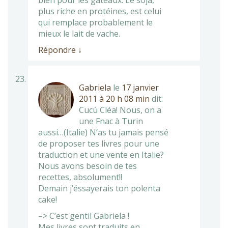
bien pour les gâteaux. Le soja,
plus riche en protéines, est celui
qui remplace probablement le
mieux le lait de vache.
Répondre
↓
Gabriela
le
17 janvier
2011 à 20 h 08 min
dit:
Cucù Cléa! Nous, on a
une Fnac à Turin
aussi…(Italie) N’as tu jamais pensé
de proposer tes livres pour une
traduction et une vente en Italie?
Nous avons besoin de tes
recettes, absolument!!
Demain j’éssayerais ton polenta
cake!
–> C’est gentil Gabriela !
Mes livres sont traduits en