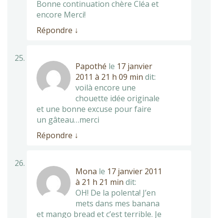
Bonne continuation chère Cléa et
encore Merci!
Répondre
↓
Papothé
le
17 janvier
2011 à 21 h 09 min
dit:
voilà encore une
chouette idée originale
et une bonne excuse pour faire
un gâteau…merci
Répondre
↓
Mona
le
17 janvier 2011
à 21 h 21 min
dit:
OH! De la polenta! J’en
mets dans mes banana
et mango bread et c’est terrible. Je