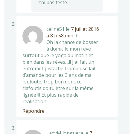
n’ai pas testé.
celine51
le
7 juillet 2016
à 8 h 58 min
dit:
Oh la chance de bosser
à domicile,mon rêve
surtout que le yoga du matin et
bien dans les rêves. ..!! J’ai fait un
entremet pistache framboise lait
d’amande pour les 3 ans de ma
louloute, trop bon donc ce
clafoutis doitu être sur la même
lignée !!! Et plus rapide de
réalisation
Répondre
↓
LadyMilonguera
le
7