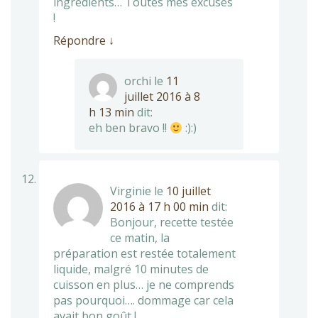
ingrédients… Toutes mes excuses
!
Répondre
↓
orchi
le
11
juillet 2016 à 8
h 13 min
dit:
eh ben bravo !!
:):)
Virginie
le
10 juillet
2016 à 17 h 00 min
dit:
Bonjour, recette testée
ce matin, la
préparation est restée totalement
liquide, malgré 10 minutes de
cuisson en plus… je ne comprends
pas pourquoi…. dommage car cela
avait bon goût !