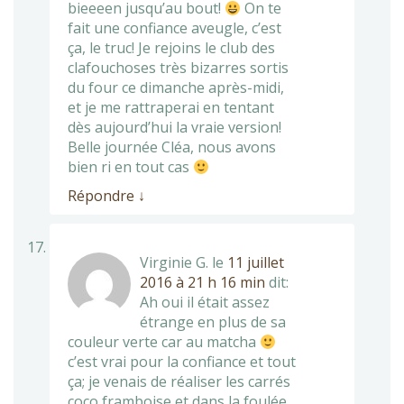
bieeeen jusqu’au bout!
On te
fait une confiance aveugle, c’est
ça, le truc! Je rejoins le club des
clafouchoses très bizarres sortis
du four ce dimanche après-midi,
et je me rattraperai en tentant
dès aujourd’hui la vraie version!
Belle journée Cléa, nous avons
bien ri en tout cas
Répondre
↓
Virginie G.
le
11 juillet
2016 à 21 h 16 min
dit:
Ah oui il était assez
étrange en plus de sa
couleur verte car au matcha
c’est vrai pour la confiance et tout
ça; je venais de réaliser les carrés
coco framboise et dans la foulée