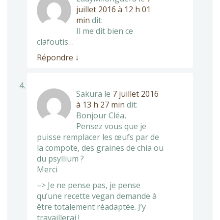
juillet 2016 à 12 h 01
min
dit:
Il me dit bien ce
clafoutis…
Répondre
↓
Sakura
le
7 juillet 2016
à 13 h 27 min
dit:
Bonjour Cléa,
Pensez vous que je
puisse remplacer les œufs par de
la compote, des graines de chia ou
du psyllium ?
Merci
–> Je ne pense pas, je pense
qu’une recette vegan demande à
être totalement réadaptée. J’y
travaillerai !