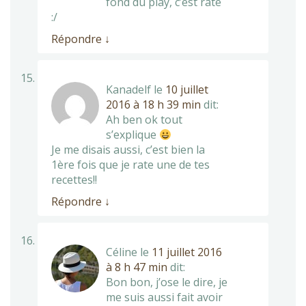
fond du play, c’est raté
:/
Répondre
↓
Kanadelf
le
10 juillet
2016 à 18 h 39 min
dit:
Ah ben ok tout
s’explique
Je me disais aussi, c’est bien la
1ère fois que je rate une de tes
recettes!!
Répondre
↓
Céline
le
11 juillet 2016
à 8 h 47 min
dit:
Bon bon, j’ose le dire, je
me suis aussi fait avoir