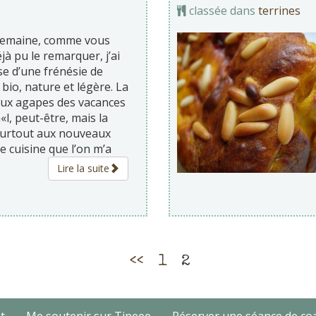
classée dans
terrines
semaine, comme vous
jà pu le remarquer, j’ai
se d’une frénésie de
 bio, nature et légère. La
aux agapes des vacances
l, peut-être, mais la
surtout aux nouveaux
de cuisine que l’on m’a
Lire la suite
<<
1
2