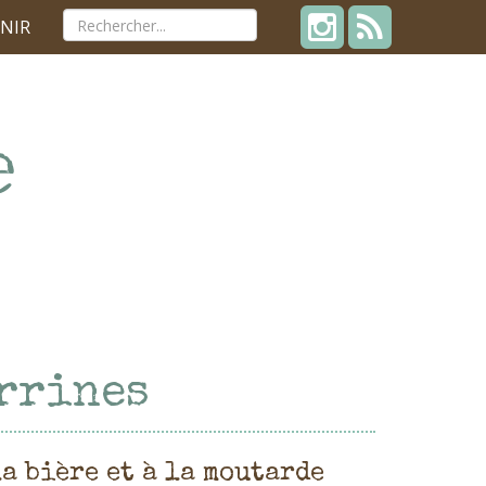
NIR
errines
la bière et à la moutarde