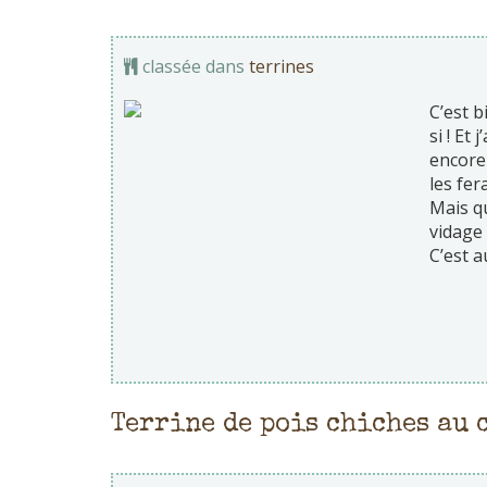
classée dans
terrines
C’est b
si ! Et 
encore 
les fera
Mais qu
vidage 
C’est a
Terrine de pois chiches au 