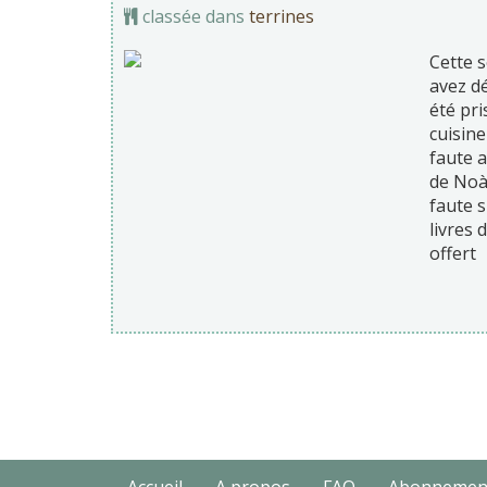
classée dans
terrines
Cette 
avez dé
été pri
cuisine
faute 
de Noà«
faute 
livres 
offert