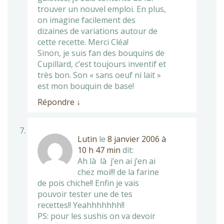
trouver un nouvel emploi. En plus,
on imagine facilement des
dizaines de variations autour de
cette recette. Merci Cléa!
Sinon, je suis fan des bouquins de
Cupillard, c’est toujours inventif et
très bon. Son « sans oeuf ni lait »
est mon bouquin de base!
Répondre
↓
Lutin
le
8 janvier 2006 à
10 h 47 min
dit:
Ah là là j’en ai j’en ai
chez moi!!! de la farine
de pois chiche!! Enfin je vais
pouvoir tester une de tes
recettes!! Yeahhhhhhh!!
PS: pour les sushis on va devoir