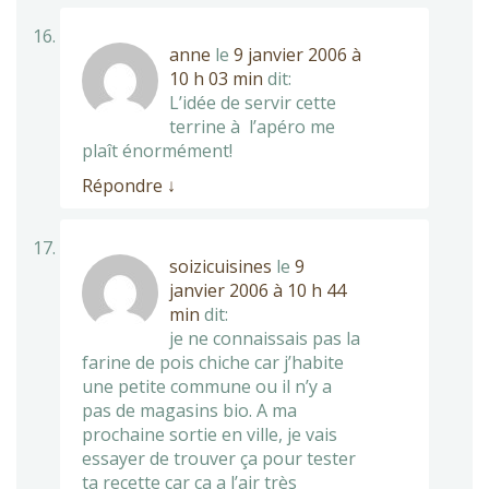
anne
le
9 janvier 2006 à
10 h 03 min
dit:
L’idée de servir cette
terrine à l’apéro me
plaît énormément!
Répondre
↓
soizicuisines
le
9
janvier 2006 à 10 h 44
min
dit:
je ne connaissais pas la
farine de pois chiche car j’habite
une petite commune ou il n’y a
pas de magasins bio. A ma
prochaine sortie en ville, je vais
essayer de trouver ça pour tester
ta recette car ça a l’air très