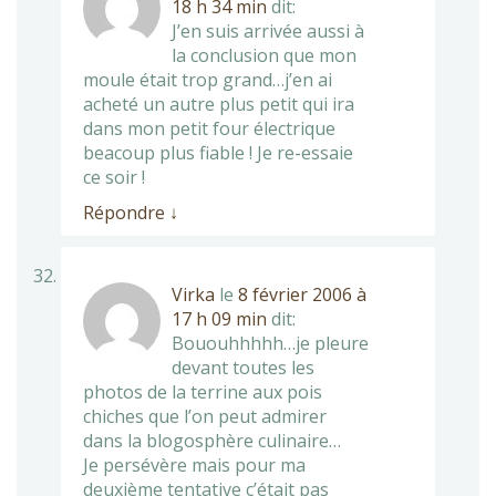
18 h 34 min
dit:
J’en suis arrivée aussi à
la conclusion que mon
moule était trop grand…j’en ai
acheté un autre plus petit qui ira
dans mon petit four électrique
beacoup plus fiable ! Je re-essaie
ce soir !
Répondre
↓
Virka
le
8 février 2006 à
17 h 09 min
dit:
Bououhhhhh…je pleure
devant toutes les
photos de la terrine aux pois
chiches que l’on peut admirer
dans la blogosphère culinaire…
Je persévère mais pour ma
deuxième tentative c’était pas