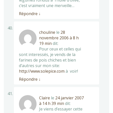
légumes fondus à l’huile d’olive,
c’est vraiment une merveille…
Répondre
↓
chouline
le
28
novembre 2006 à 8 h
19 min
dit:
Pour ceux et celles qui
sont interessés, je vends de la
farines de pois chiches et bien
d’autres sur mon site:
http://www.solepice.com
à voir!
Répondre
↓
Claire
le
24 janvier 2007
à 14 h 39 min
dit:
Je viens d’essayer cette