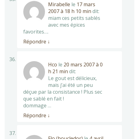
Mirabelle
le
17 mars
2007 à 18 h 10 min
dit:
miam ces petits sablés
avec mes épices
favorites….
Répondre
↓
Hco
le
20 mars 2007 à 0
h 21 min
dit:
Le gout est délicieux,
mais j’ai été un peu
déçue par la consistance ! Plus sec
que sablé en fait !
dommage …
Répondre
↓
Flo (boucledor)
le
4 avril