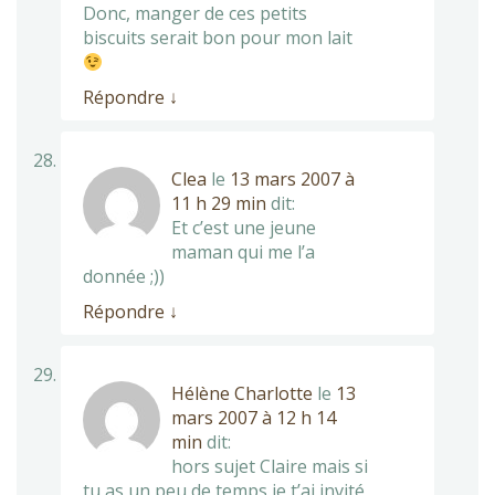
Donc, manger de ces petits
biscuits serait bon pour mon lait
Répondre
↓
Clea
le
13 mars 2007 à
11 h 29 min
dit:
Et c’est une jeune
maman qui me l’a
donnée ;))
Répondre
↓
Hélène Charlotte
le
13
mars 2007 à 12 h 14
min
dit:
hors sujet Claire mais si
tu as un peu de temps je t’ai invité