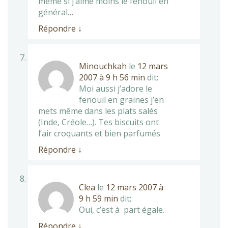
même si j’aime moins le fenouil en
général…
Répondre
↓
Minouchkah
le
12 mars
2007 à 9 h 56 min
dit:
Moi aussi j’adore le
fenouil en graines j’en
mets même dans les plats salés
(Inde, Créole…). Tes biscuits ont
l’air croquants et bien parfumés
Répondre
↓
Clea
le
12 mars 2007 à
9 h 59 min
dit:
Oui, c’est à part égale.
Répondre
↓