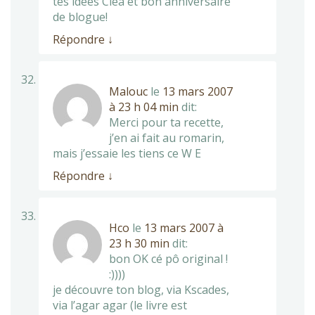
tes idées Cléa et bon anniversaire
de blogue!
Répondre
↓
Malouc
le
13 mars 2007
à 23 h 04 min
dit:
Merci pour ta recette,
j’en ai fait au romarin,
mais j’essaie les tiens ce W E
Répondre
↓
Hco
le
13 mars 2007 à
23 h 30 min
dit:
bon OK cé pô original !
:))))
je découvre ton blog, via Kscades,
via l’agar agar (le livre est