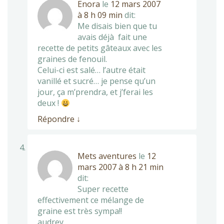
Enora
le
12 mars 2007
à 8 h 09 min
dit:
Me disais bien que tu
avais déjà fait une
recette de petits gâteaux avec les
graines de fenouil.
Celui-ci est salé… l’autre était
vanillé et sucré… je pense qu’un
jour, ça m’prendra, et j’ferai les
deux !
Répondre
↓
Mets aventures
le
12
mars 2007 à 8 h 21 min
dit:
Super recette
effectivement ce mélange de
graine est très sympa!!
audrey