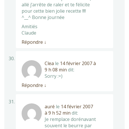
allé j’arrête de raler et te félicite
pour cette bien jolie recette !!!!
^__^ Bonne journée
Amitiés
Claude
Répondre
↓
Clea
le
14 février 2007 à
9 h 08 min
dit:
Sorry :=)
Répondre
↓
auré
le
14 février 2007
à 9 h 52 min
dit:
Je remplace dorénavant
souvent le beurre par