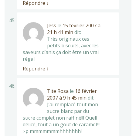
Répondre
↓
Jess
le
15 février 2007 à
21 h 41 min
dit:
Très originaux ces
petits biscuits, avec les
saveurs d’anis ça doit être un vrai
régal
Répondre
↓
Tite Rosa
le
16 février
2007 à 9 h 45 min
dit:
J’ai remplacé tout mon
sucre blanc par du
sucre complet non raffiné!!! Quell
délicé, tout a un goût de caramel!!!
:-p mmmmmmmhhhhhhh!