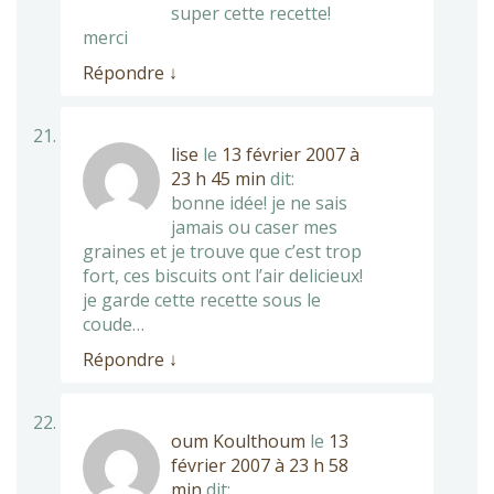
super cette recette!
merci
Répondre
↓
lise
le
13 février 2007 à
23 h 45 min
dit:
bonne idée! je ne sais
jamais ou caser mes
graines et je trouve que c’est trop
fort, ces biscuits ont l’air delicieux!
je garde cette recette sous le
coude…
Répondre
↓
oum Koulthoum
le
13
février 2007 à 23 h 58
min
dit: