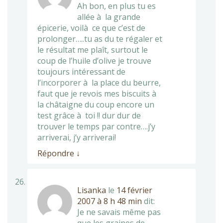
Ah bon, en plus tu es
allée à la grande
épicerie, voilà ce que c’est de
prolonger…..tu as du te régaler et
le résultat me plaît, surtout le
coup de l’huile d’olive je trouve
toujours intéressant de
l’incorporer à la place du beurre,
faut que je revois mes biscuits à
la châtaigne du coup encore un
test grâce à toi !! dur dur de
trouver le temps par contre….j’y
arriverai, j’y arriverai!
Répondre
↓
Lisanka
le
14 février
2007 à 8 h 48 min
dit:
Je ne savais même pas