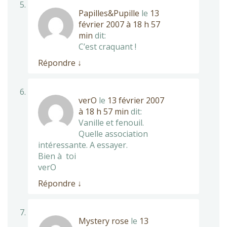
Papilles&Pupille
le
13
février 2007 à 18 h 57
min
dit:
C’est craquant !
Répondre
↓
verO
le
13 février 2007
à 18 h 57 min
dit:
Vanille et fenouil.
Quelle association
intéressante. A essayer.
Bien à toi
verO
Répondre
↓
Mystery rose
le
13