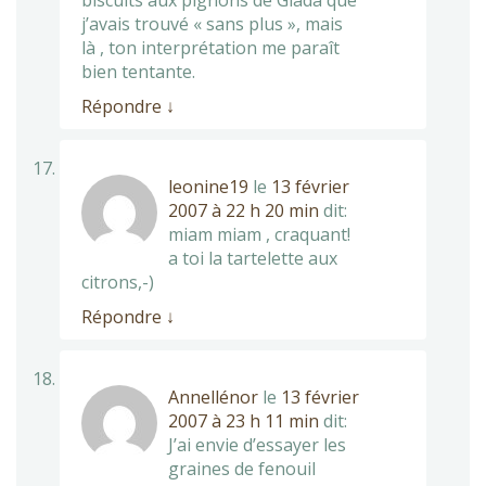
biscuits aux pignons de Giada que
j’avais trouvé « sans plus », mais
là , ton interprétation me paraît
bien tentante.
Répondre
↓
leonine19
le
13 février
2007 à 22 h 20 min
dit:
miam miam , craquant!
a toi la tartelette aux
citrons,-)
Répondre
↓
Annellénor
le
13 février
2007 à 23 h 11 min
dit:
J’ai envie d’essayer les
graines de fenouil