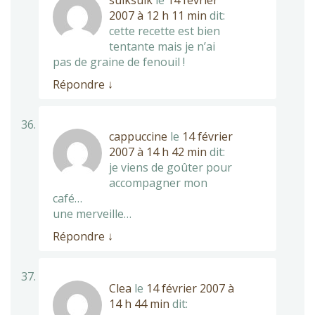
suiksuik
le
14 février
2007 à 12 h 11 min
dit:
cette recette est bien
tentante mais je n’ai
pas de graine de fenouil !
Répondre
↓
cappuccine
le
14 février
2007 à 14 h 42 min
dit:
je viens de goûter pour
accompagner mon
café…
une merveille…
Répondre
↓
Clea
le
14 février 2007 à
14 h 44 min
dit: