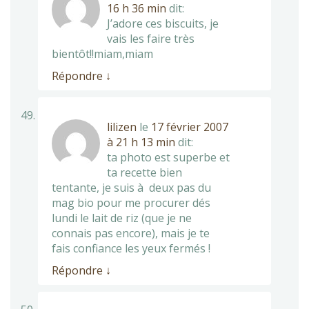
16 h 36 min
dit:
J’adore ces biscuits, je
vais les faire très
bientôt!!miam,miam
Répondre
↓
lilizen
le
17 février 2007
à 21 h 13 min
dit:
ta photo est superbe et
ta recette bien
tentante, je suis à deux pas du
mag bio pour me procurer dés
lundi le lait de riz (que je ne
connais pas encore), mais je te
fais confiance les yeux fermés !
Répondre
↓