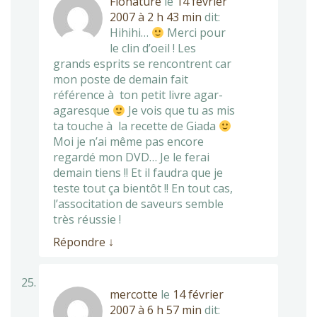
Flonature
le
14 février
2007 à 2 h 43 min
dit:
Hihihi…
Merci pour
le clin d’oeil ! Les
grands esprits se rencontrent car
mon poste de demain fait
référence à ton petit livre agar-
agaresque
Je vois que tu as mis
ta touche à la recette de Giada
Moi je n’ai même pas encore
regardé mon DVD… Je le ferai
demain tiens !! Et il faudra que je
teste tout ça bientôt !! En tout cas,
l’associtation de saveurs semble
très réussie !
Répondre
↓
mercotte
le
14 février
2007 à 6 h 57 min
dit: