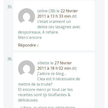
celine (38)
le
22 février
2011 à 13 h 33 min
dit:
c’etait vraiment un
delice ces lasagnes avec
despoireaux. A refaire.
Merci encore
Répondre
↓
villette
le
27 février
2011 à 18 h 02 min
dit:
J’adore ce blog…
Clea est il nécessaire de
mettre de la truite?
Et encore merci pr tout car tes
recettes sont tjs bluffantes &
délicieuses.
–> Non, ce n’est pas obligatoire,