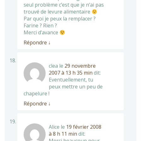
seul problème c’est que je n’ai pas
trouvé de levure alimentaire
Par quoi je peux la remplacer ?
Farine ? Rien ?
Merci d’avance
Répondre
↓
clea
le
29 novembre
2007 à 13 h 35 min
dit:
Eventuellement, tu
peux mettre un peu de
chapelure !
Répondre
↓
Alice
le
19 février 2008
à 8 h 11 min
dit:
Merci beaucoup pour