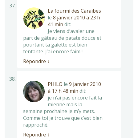
La fourmi des Caraïbes
le
8 janvier 2010 à 23 h
41 min
dit:
Je viens d’avaler une
part de gâteau de patate douce et
pourtant ta galette est bien
tentante. J’ai encore faim !
Répondre
↓
PHILO
le
9 janvier 2010
à 17 h 48 min
dit:
je n’ai pas encore fait la
mienne mais la
semaine prochaine je m’y mets.
Comme toi je trouve que c’est bien
rapproché.
Répondre
↓