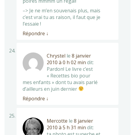
poires mmmm un régal!
–> Je ne m’en souvenais plus, mais
c’est vrai tu as raison, il faut que je
l’essaie !
Répondre
↓
Chrystel
le
8 janvier
2010 à 0 h 02 min
dit:
Pardon! Le livre c’est
« Recettes bio pour
mes enfants » dont tu avais parlé
d’ailleurs en juin dernier
Répondre
↓
Mercotte
le
8 janvier
2010 à 5 h 31 min
dit:
ta photo est superbe et