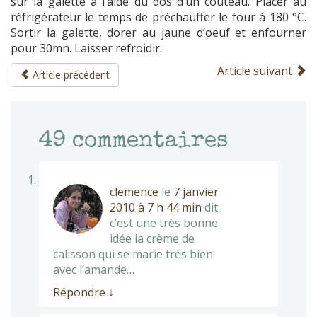
sur la galette à l’aide du dos d’un couteau. Placer au
réfrigérateur le temps de préchauffer le four à 180 °C.
Sortir la galette, dorer au jaune d’oeuf et enfourner
pour 30mn. Laisser refroidir.
Article suivant
Article précédent
49
commentaires
clemence
le
7 janvier
2010 à 7 h 44 min
dit:
c’est une très bonne
idée la crème de
calisson qui se marie très bien
avec l’amande…
Répondre
↓