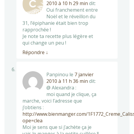
2010 à 10 h 29 min
dit:
Oui franchement entre
Noël et le réveillon du
31, l’épiphanie était bien trop
rapprochée !
Je note ta recette plus légère et
qui change un peu !
Répondre
↓
Panpinou
le
7 janvier
2010 à 11 h 36 min
dit:
@ Alexandra :
moi quand je clique, ça
marche, voici l’adresse que
j’obtiens :
http://www.bienmanger.com/1F1772_Creme_Calis
ope=clea
Moi je sens que si j’achète ça je
vais le manger à la petite cuillère !!