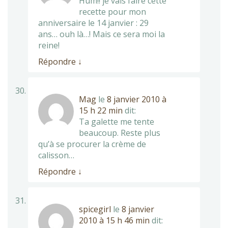
Hum!! je vais faire cette
recette pour mon
anniversaire le 14 janvier : 29
ans… ouh là…! Mais ce sera moi la
reine!
Répondre
↓
Mag
le
8 janvier 2010 à
15 h 22 min
dit:
Ta galette me tente
beaucoup. Reste plus
qu’à se procurer la crème de
calisson…
Répondre
↓
spicegirl
le
8 janvier
2010 à 15 h 46 min
dit: