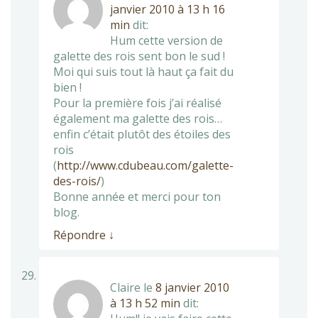
janvier 2010 à 13 h 16
min
dit:
Hum cette version de
galette des rois sent bon le sud !
Moi qui suis tout là haut ça fait du
bien !
Pour la première fois j’ai réalisé
également ma galette des rois…
enfin c’était plutôt des étoiles des
rois
(
http://www.cdubeau.com/galette-
des-rois/
)
Bonne année et merci pour ton
blog.
Répondre
↓
Claire
le
8 janvier 2010
à 13 h 52 min
dit: