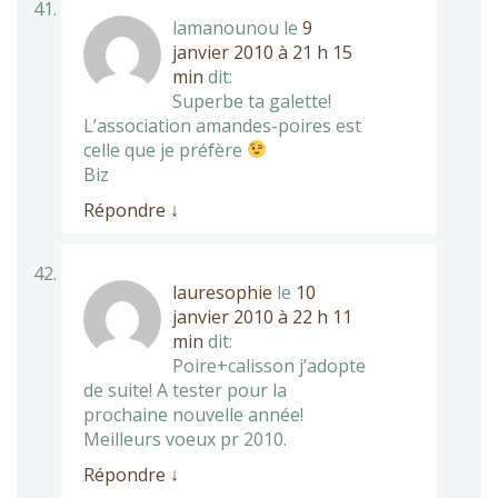
lamanounou
le
9
janvier 2010 à 21 h 15
min
dit:
Superbe ta galette!
L’association amandes-poires est
celle que je préfère
Biz
Répondre
↓
lauresophie
le
10
janvier 2010 à 22 h 11
min
dit:
Poire+calisson j’adopte
de suite! A tester pour la
prochaine nouvelle année!
Meilleurs voeux pr 2010.
Répondre
↓